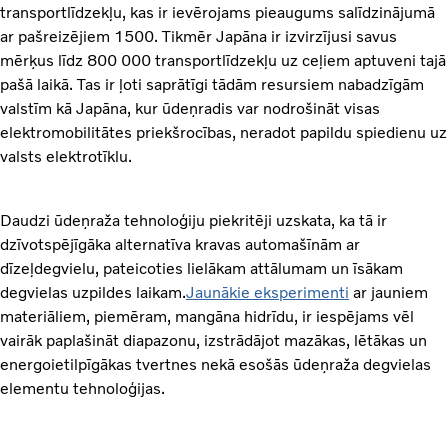
transportlīdzekļu, kas ir ievērojams pieaugums salīdzinājumā
ar pašreizējiem 1500. Tikmēr Japāna ir izvirzījusi savus
mērķus līdz 800 000 transportlīdzekļu uz ceļiem aptuveni tajā
pašā laikā. Tas ir ļoti saprātīgi tādām resursiem nabadzīgām
valstīm kā Japāna, kur ūdeņradis var nodrošināt visas
elektromobilitātes priekšrocības, neradot papildu spiedienu uz
valsts elektrotīklu.
Daudzi ūdeņraža tehnoloģiju piekritēji uzskata, ka tā ir
dzīvotspējīgāka alternatīva kravas automašīnām ar
dīzeļdegvielu, pateicoties lielākam attālumam un īsākam
degvielas uzpildes laikam.
Jaunākie eksperimenti
ar jauniem
materiāliem, piemēram, mangāna hidrīdu, ir iespējams vēl
vairāk paplašināt diapazonu, izstrādājot mazākas, lētākas un
energoietilpīgākas tvertnes nekā esošās ūdeņraža degvielas
elementu tehnoloģijas.