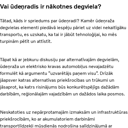
Vai ūdeņradis ir nākotnes degviela?
Tātad, kāds ir spriedums par ūdeņradi? Kamēr ūdeņraža
degvielas elementi piedāvā iespēju pāriet uz videi nekaitīgāku
transportu, es uzskatu, ka tai ir jābūt tehnoloģijai, ko mēs
turpinām pētīt un attīstīt.
Tāpat kā ar jebkuru diskusiju par alternatīvajām degvielām,
ūdeņraža un elektrisko kravas automobiļus nevajadzētu
formulēt kā argumentu “uzvarētājs paņem visu”. Drīzāk
jāapsver katras alternatīvas priekšrocības un trūkumi un
jāsaprot, ka katrs risinājums būs konkurētspējīgs dažādām
darbībām, reģionālajām vajadzībām un dažādos laika posmos.
Neskatoties uz nepārprotamajām izmaksām un infrastruktūras
priekšrocībām, ko ar akumulatoriem darbināmi
transportlīdzekļi mūsdienās nodrošina salīdzinājumā ar