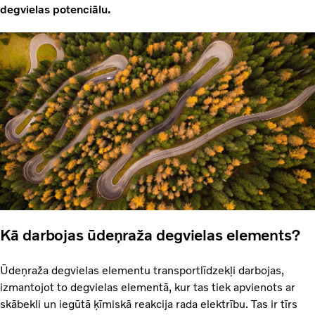
degvielas potenciālu.
Kā darbojas ūdeņraža degvielas elements?
Ūdeņraža degvielas elementu transportlīdzekļi darbojas,
izmantojot to degvielas elementā, kur tas tiek apvienots ar
skābekli un iegūtā ķīmiskā reakcija rada elektrību. Tas ir tīrs