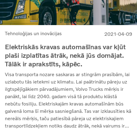
Tehnoloģijas un inovācijas
2021-04-09
Elektriskās kravas automašīnas var kļūt
plaši izplatītas ātrāk, nekā jūs domājat.
Tālāk ir aprakstīts, kāpēc.
Visa transporta nozare saskaras ar stingrām prasībām, lai
uzlabotu tās ietekmi uz klimatu. Lai paātrinātu pāreju uz
ilgtspējīgākiem pārvadājumiem, Volvo Trucks mērķis ir
panākt, lai līdz 2040. gadam visā tā produktu klāstā
nebūtu fosiliju. Elektriskajām kravas automašīnām būs
galvenā loma šī mērķa sasniegšanā. Tas var izklausīties kā
nereāls mērķis, taču patiesībā pāreja uz elektriskajiem
transportlīdzekļiem notiks daudz ātrāk, nekā vairums ir
gaidījuši. Tālāk ir norādīti daži iemesli, kāpēc.