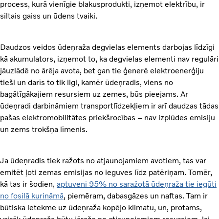
process, kurā vienīgie blakusprodukti, izņemot elektrību, ir
siltais gaiss un ūdens tvaiki.
Daudzos veidos ūdeņraža degvielas elements darbojas līdzīgi
kā akumulators, izņemot to, ka degvielas elementi nav regulāri
jāuzlādē no ārēja avota, bet gan tie ģenerē elektroenerģiju
tieši un darīs to tik ilgi, kamēr ūdeņradis, viens no
bagātīgākajiem resursiem uz zemes, būs pieejams. Ar
ūdeņradi darbināmiem transportlīdzekļiem ir arī daudzas tādas
pašas elektromobilitātes priekšrocības – nav izplūdes emisiju
un zems trokšņa līmenis.
Ja ūdeņradis tiek ražots no atjaunojamiem avotiem, tas var
emitēt ļoti zemas emisijas no ieguves līdz patēriņam. Tomēr,
kā tas ir šodien,
aptuveni 95% no saražotā ūdeņraža tie iegūti
no fosilā kurināmā
, piemēram, dabasgāzes un naftas. Tam ir
būtiska ietekme uz ūdeņraža kopējo klimatu, un, protams,