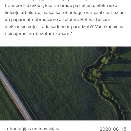
transportlīdzekļus, kad tie brauc pa lielceļu, elektrisko
lielceļu atbalstītāji saka, ka tehnoloģija var paātrināt uzlādi
un pagarināt nobraucamo attālumu. Bet vai tiešām
elektriskie ceļi ir tādi, kādi tie ir paredzēti? Vai tikai nišas
risinājums ierobežotām zonām?
Tehnoloģijas un inovācijas
2020-06-15