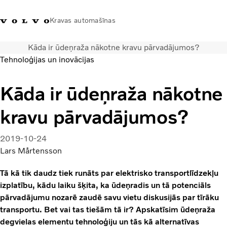
Kravas automašīnas
Kāda ir ūdeņraža nākotne kravu pārvadājumos?
+371 20293001
Volvo Trucks veikals
Ienākt
Latvija
Tehnoloģijas un inovācijas
Transporta risinājumi
Kāda ir ūdeņraža nākotne
Kravas automašīnas
kravu pārvadājumos?
Pakalpojumi
Tuvākās darbnīcas meklēšana
Jaunumi
2019-10-24
Par mums
Lars Mårtensson
Sazināties ar mums
Tā kā tik daudz tiek runāts par elektrisko transportlīdzekļu
Akcijas
izplatību, kādu laiku šķita, ka ūdeņradis un tā potenciāls
pārvadājumu nozarē zaudē savu vietu diskusijās par tīrāku
transportu. Bet vai tas tiešām tā ir? Apskatīsim ūdeņraža
degvielas elementu tehnoloģiju un tās kā alternatīvas