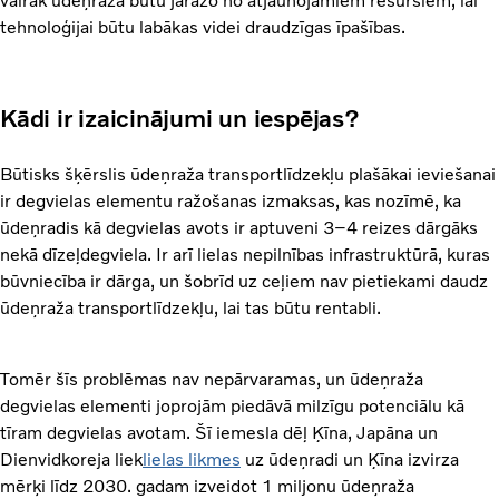
vairāk ūdeņraža būtu jāražo no atjaunojamiem resursiem, lai
tehnoloģijai būtu labākas videi draudzīgas īpašības.
Kādi ir izaicinājumi un iespējas?
Būtisks šķērslis ūdeņraža transportlīdzekļu plašākai ieviešanai
ir degvielas elementu ražošanas izmaksas, kas nozīmē, ka
ūdeņradis kā degvielas avots ir aptuveni 3–4 reizes dārgāks
nekā dīzeļdegviela. Ir arī lielas nepilnības infrastruktūrā, kuras
būvniecība ir dārga, un šobrīd uz ceļiem nav pietiekami daudz
ūdeņraža transportlīdzekļu, lai tas būtu rentabli.
Tomēr šīs problēmas nav nepārvaramas, un ūdeņraža
degvielas elementi joprojām piedāvā milzīgu potenciālu kā
tīram degvielas avotam. Šī iemesla dēļ Ķīna, Japāna un
Dienvidkoreja liek
lielas likmes
uz ūdeņradi un Ķīna izvirza
mērķi līdz 2030. gadam izveidot 1 miljonu ūdeņraža