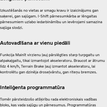
Izkustēšanās no vietas ar smagu kravu ir izaicinājums gan
saķerei, gan sajūgam. I-Shift pārnesumkārba ar lēngaitas
pārnesumiem uzlabo iedarbināmību un ievērojami samazina
sajūga slodzi.
Autovadīšana ar vienu piedāli
Funkcija Mainīt virzienu ļauj pārslēgties starp turpgaitu un
atpakaļgaitu, tikai izmantojot akseleratoru. Braucot ar ātrumu
līdz 4 km/h, Terrain Brake ļauj izmantot akseleratoru, lai
kontrolētu gan dzinēja droseļvārstu, gan riteņu bremzes.
Inteliģenta programmatūra
Tomēr pārsteidzošo atšķirību rada elektroniskais vadības
bloks, kas vada sajūgu un pārnesumus. Programmatūras