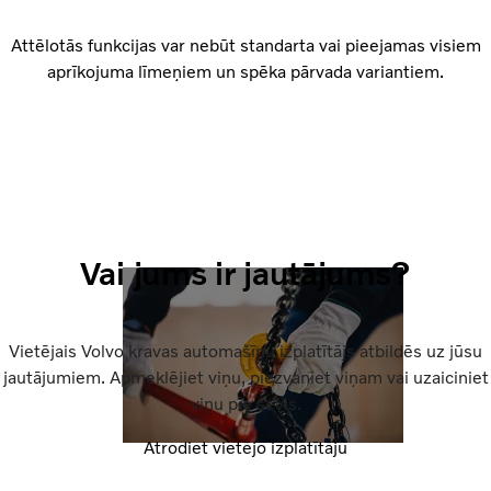
Attēlotās funkcijas var nebūt standarta vai pieejamas visiem
aprīkojuma līmeņiem un spēka pārvada variantiem.
Vai jums ir jautājums?
Vietējais Volvo kravas automašīnu izplatītājs atbildēs uz jūsu
jautājumiem. Apmeklējiet viņu, piezvaniet viņam vai uzaiciniet
viņu pie sevis.
Atrodiet vietējo izplatītāju