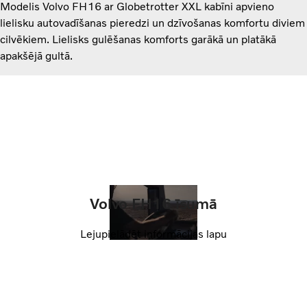
Modelis Volvo FH16 ar Globetrotter XXL kabīni apvieno
lielisku autovadīšanas pieredzi un dzīvošanas komfortu diviem
cilvēkiem. Lielisks gulēšanas komforts garākā un platākā
apakšējā gultā.
Volvo FH16 īsumā
Lejupielādēt informācijas lapu