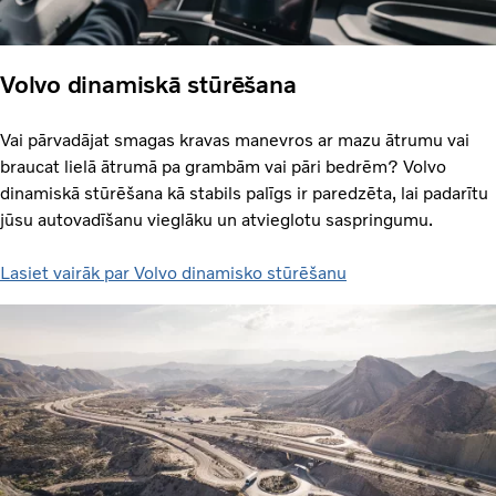
Volvo dinamiskā stūrēšana
Vai pārvadājat smagas kravas manevros ar mazu ātrumu vai
braucat lielā ātrumā pa grambām vai pāri bedrēm? Volvo
dinamiskā stūrēšana kā stabils palīgs ir paredzēta, lai padarītu
jūsu autovadīšanu vieglāku un atvieglotu saspringumu.
Lasiet vairāk par Volvo dinamisko stūrēšanu