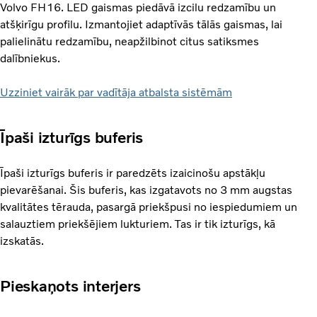
Volvo FH16. LED gaismas piedāvā izcilu redzamību un
atšķirīgu profilu. Izmantojiet adaptīvās tālās gaismas, lai
palielinātu redzamību, neapžilbinot citus satiksmes
dalībniekus.
Uzziniet vairāk par vadītāja atbalsta sistēmām
Īpaši izturīgs buferis
Īpaši izturīgs buferis ir paredzēts izaicinošu apstākļu
pievarēšanai. Šis buferis, kas izgatavots no 3 mm augstas
kvalitātes tērauda, pasargā priekšpusi no iespiedumiem un
salauztiem priekšējiem lukturiem. Tas ir tik izturīgs, kā
izskatās.
Pieskaņots interjers