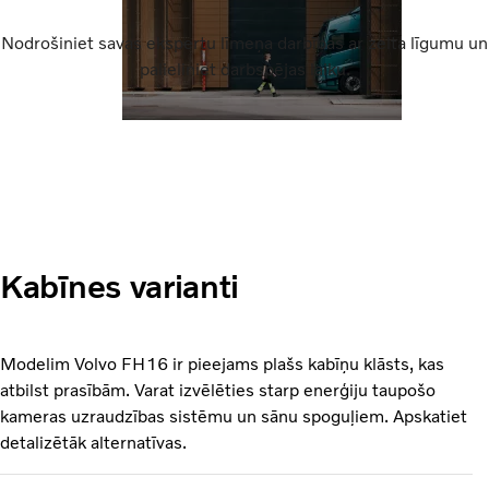
Nodrošiniet savas ekspertu līmeņa darbības ar zelta līgumu un
palieliniet darbspējas laiku.
Kabīnes varianti
Modelim Volvo FH16 ir pieejams plašs kabīņu klāsts, kas
atbilst prasībām. Varat izvēlēties starp enerģiju taupošo
kameras uzraudzības sistēmu un sānu spoguļiem. Apskatiet
detalizētāk alternatīvas.