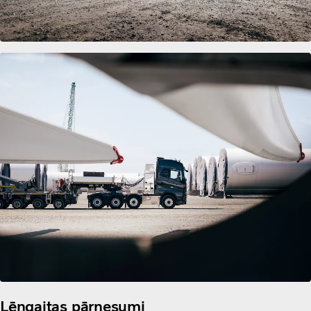
Lēngaitas pārnesumi