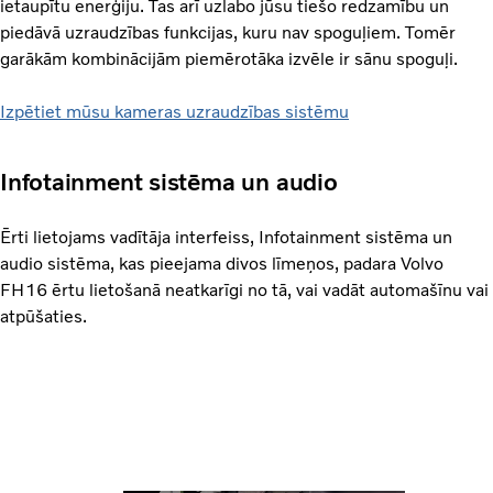
ietaupītu enerģiju. Tas arī uzlabo jūsu tiešo redzamību un
piedāvā uzraudzības funkcijas, kuru nav spoguļiem. Tomēr
garākām kombinācijām piemērotāka izvēle ir sānu spoguļi.
Izpētiet mūsu kameras uzraudzības sistēmu
Infotainment sistēma un audio
Ērti lietojams vadītāja interfeiss, Infotainment sistēma un
audio sistēma, kas pieejama divos līmeņos, padara Volvo
FH16 ērtu lietošanā neatkarīgi no tā, vai vadāt automašīnu vai
atpūšaties.