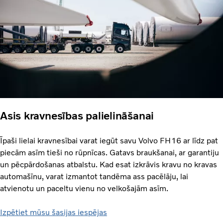
Asis kravnesības palielināšanai
Īpaši lielai kravnesībai varat iegūt savu Volvo FH16 ar līdz pat
piecām asīm tieši no rūpnīcas. Gatavs braukšanai, ar garantiju
un pēcpārdošanas atbalstu. Kad esat izkrāvis kravu no kravas
automašīnu, varat izmantot tandēma ass pacēlāju, lai
atvienotu un paceltu vienu no velkošajām asīm.
Izpētiet mūsu šasijas iespējas