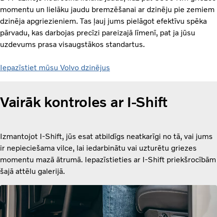
momentu un lielāku jaudu bremzēšanai ar dzinēju pie zemiem
dzinēja apgriezieniem. Tas ļauj jums pielāgot efektīvu spēka
pārvadu, kas darbojas precīzi pareizajā līmenī, pat ja jūsu
uzdevums prasa visaugstākos standartus.
Iepazīstiet mūsu Volvo dzinējus
Vairāk kontroles ar I-Shift
Izmantojot I-Shift, jūs esat atbildīgs neatkarīgi no tā, vai jums
ir nepieciešama vilce, lai iedarbinātu vai uzturētu griezes
momentu mazā ātrumā. Iepazīstieties ar I-Shift priekšrocībām
šajā attēlu galerijā.