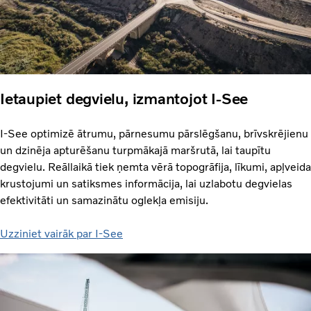
Ietaupiet degvielu, izmantojot I-See
I-See optimizē ātrumu, pārnesumu pārslēgšanu, brīvskrējienu
un dzinēja apturēšanu turpmākajā maršrutā, lai taupītu
degvielu. Reāllaikā tiek ņemta vērā topogrāfija, līkumi, apļveida
krustojumi un satiksmes informācija, lai uzlabotu degvielas
efektivitāti un samazinātu oglekļa emisiju.
Uzziniet vairāk par I-See