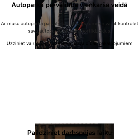
Autoparka pārvaldība vienkāršā veidā
Ar mūsu autoparka pārvaldības pakalpojumiem varat kontrolēt
savu autoparku un transportlīdzekļus.
Uzziniet vairāk par autoparka pārvaldības pakalpojumiem
Paildziniet darbspējas laiku