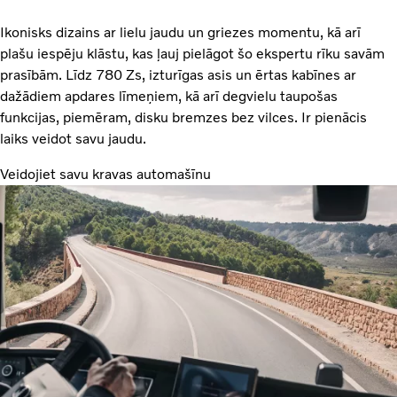
Ikonisks dizains ar lielu jaudu un griezes momentu, kā arī
plašu iespēju klāstu, kas ļauj pielāgot šo ekspertu rīku savām
prasībām. Līdz 780 Zs, izturīgas asis un ērtas kabīnes ar
dažādiem apdares līmeņiem, kā arī degvielu taupošas
funkcijas, piemēram, disku bremzes bez vilces. Ir pienācis
laiks veidot savu jaudu.
Veidojiet savu kravas automašīnu