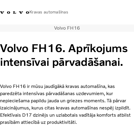
Kravas automašīnas
Volvo FH16
+371 20293001
Volvo Trucks veikals
Ienākt
Latvija
Volvo FH16. Aprīkojums
Transporta risinājumi
intensīvai pārvadāšanai.
Kravas automašīnas
Pakalpojumi
Tuvākās darbnīcas meklēšana
Jaunumi
Volvo FH16 ir mūsu jaudīgākā kravas automašīna, kas
Par mums
paredzēta intensīvas pārvadāšanas uzdevumiem, kur
Sazināties ar mums
nepieciešama papildu jauda un griezes moments. Tā pārvar
Akcijas
izaicinājumus, kurus citas kravas automašīnas nespēj izpildīt.
Efektīvais D17 dzinējs un uzlabotais vadītāja komforts atbilst
prasībām attiecībā uz produktivitāti.