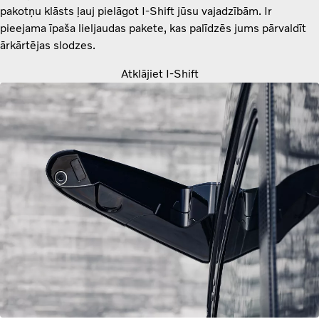
pakotņu klāsts ļauj pielāgot I-Shift jūsu vajadzībām. Ir
pieejama īpaša lieljaudas pakete, kas palīdzēs jums pārvaldīt
ārkārtējas slodzes.
Atklājiet I-Shift