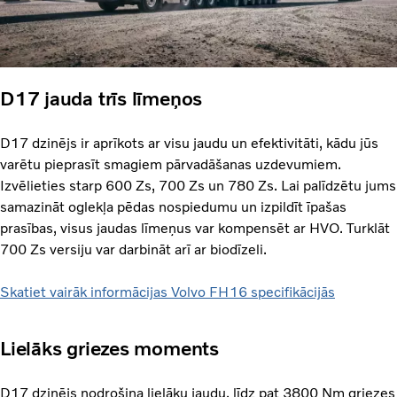
D17 jauda trīs līmeņos
D17 dzinējs ir aprīkots ar visu jaudu un efektivitāti, kādu jūs
varētu pieprasīt smagiem pārvadāšanas uzdevumiem.
Izvēlieties starp 600 Zs, 700 Zs un 780 Zs. Lai palīdzētu jums
samazināt oglekļa pēdas nospiedumu un izpildīt īpašas
prasības, visus jaudas līmeņus var kompensēt ar HVO. Turklāt
700 Zs versiju var darbināt arī ar biodīzeli.
Skatiet vairāk informācijas Volvo FH16 specifikācijās
Lielāks griezes moments
D17 dzinējs nodrošina lielāku jaudu, līdz pat 3800 Nm griezes