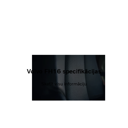
Volvo FH16 specifikācijas
Skatīt visu informāciju