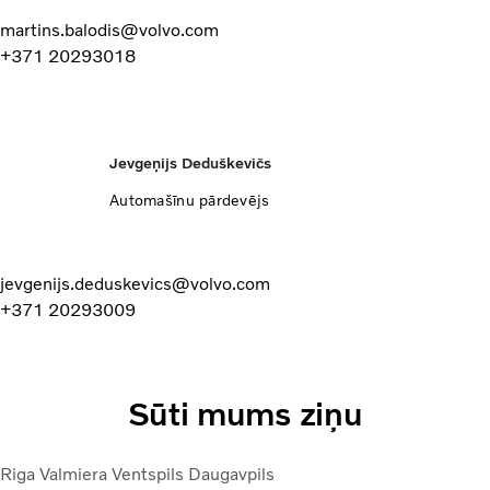
martins.balodis@volvo.com
+371 20293018
Jevgeņijs Deduškevičs
Automašīnu pārdevējs
jevgenijs.deduskevics@volvo.com
+371 20293009
Sūti mums ziņu
Riga
Valmiera
Ventspils
Daugavpils