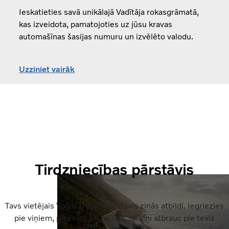
Ieskatieties savā unikālajā Vadītāja rokasgrāmatā,
kas izveidota, pamatojoties uz jūsu kravas
automašīnas šasijas numuru un izvēlēto valodu.
Uzziniet vairāk
Tirdzniecības pārstāvis
Tavs vietējais Volvo Trucks Pārstāvis zinās atbildi. Iegriezies
pie viņiem, piezvani vai palūdz, lai viņi atbrauc pie tevis