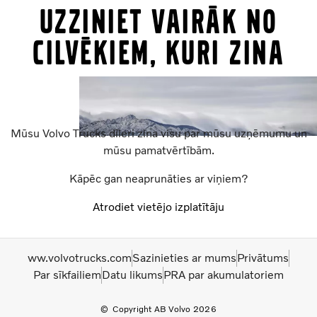
Uzziniet vairāk no
cilvēkiem, kuri zina
Mūsu Volvo Trucks dīleri zina visu par mūsu uzņēmumu un
mūsu pamatvērtībām.
Kāpēc gan neaprunāties ar viņiem?
Atrodiet vietējo izplatītāju
ww.volvotrucks.com
Sazinieties ar mums
Privātums
Par sīkfailiem
Datu likums
PRA par akumulatoriem
Copyright AB Volvo 2026