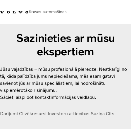
Kravas automašīnas
+371 20293001
Volvo Trucks veikals
Ienākt
Latvija
Sazinieties ar mūsu
ekspertiem
Transporta risinājumi
Kravas automašīnas
Pakalpojumi
Jūsu vajadzības – mūsu profesionālā pieredze.
Neatkarīgi no
Tuvākās darbnīcas meklēšana
tā, kāda palīdzība jums nepieciešama, mēs esam gatavi
Jaunumi
savienot jūs ar mūsu speciālistiem, lai nodrošinātu
Par mums
vispiemērotāko risinājumu.
Sazināties ar mums
Sāciet, aizpildot kontaktinformācijas veidlapu.
Akcijas
Darījumi
Cilvēkresursi
Investoru attiecības
Saziņa
Cits