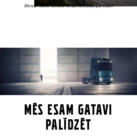
Atrodi savu tuvāko tirdzniecības pārstāvi
Mēs esam gatavi
palīdzēt