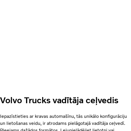
Volvo Trucks vadītāja ceļvedis
Iepazīstieties ar kravas automašīnu, tās unikālo konfigurāciju
un lietošanas veidu, ir atrodams pielāgotajā vadītāja ceļvedī.
Pieejams dažādos formātos. Lejupielādējiet lietotni vai