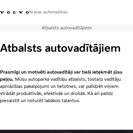
Kravas automašīnas
Atbalsts autovadītājiem
+371 20293001
Volvo Trucks veikals
Ienākt
Latvija
Atbalsts autovadītājiem
Transporta risinājumi
Kravas automašīnas
Pakalpojumi
Prasmīgi un motivēti autovadītāji var tieši ietekmēt jūsu
Tuvākās darbnīcas meklēšana
peļņu.
Mūsu autoparka vadītāju atbalsts, tostarp vadītāju
Jaunumi
apmācības pakalpojumi un lietotnes, var palīdzēt viņiem
Par mums
strādāt produktīvāk, efektīvāk un drošāk. Kā arī palīdz
Sazināties ar mums
piesaistīt un noturēt labākos talantus.
Akcijas