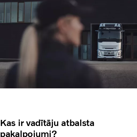
Kas ir vadītāju atbalsta
pakalpojumi?