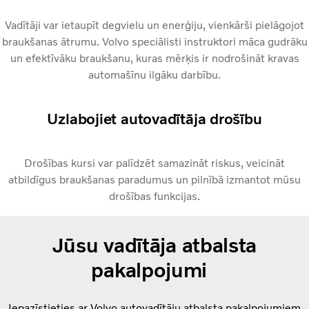
Vadītāji var ietaupīt degvielu un enerģiju, vienkārši pielāgojot
braukšanas ātrumu. Volvo speciālisti instruktori māca gudrāku
un efektīvāku braukšanu, kuras mērķis ir nodrošināt kravas
automašīnu ilgāku darbību.
Uzlabojiet autovadītāja drošību
Drošības kursi var palīdzēt samazināt riskus, veicināt
atbildīgus braukšanas paradumus un pilnībā izmantot mūsu
drošības funkcijas.
Jūsu vadītāja atbalsta
pakalpojumi
Iepazīstieties ar Volvo autovadītāju atbalsta pakalpojumiem