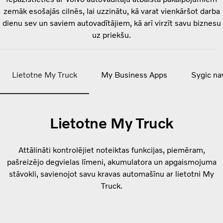
zemāk esošajās cilnēs, lai uzzinātu, kā varat vienkāršot darba
dienu sev un saviem autovadītājiem, kā arī virzīt savu biznesu
uz priekšu.
Lietotne My Truck
My Business Apps
Sygic na
Lietotne My Truck
Attālināti kontrolējiet noteiktas funkcijas, piemēram,
pašreizējo degvielas līmeni, akumulatora un apgaismojuma
stāvokli, savienojot savu kravas automašīnu ar lietotni My
Truck.