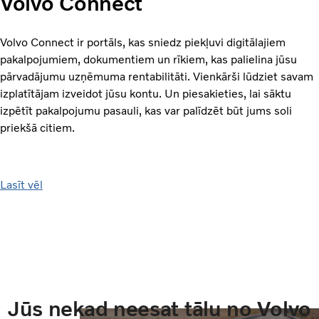
Volvo Connect
Volvo Connect ir portāls, kas sniedz piekļuvi digitālajiem
pakalpojumiem, dokumentiem un rīkiem, kas palielina jūsu
pārvadājumu uzņēmuma rentabilitāti. Vienkārši lūdziet savam
izplatītājam izveidot jūsu kontu. Un piesakieties, lai sāktu
izpētīt pakalpojumu pasauli, kas var palīdzēt būt jums soli
priekšā citiem.
Lasīt vēl
Jūs nekad neesat tālu no Volvo