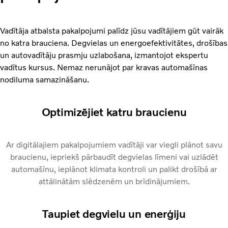
Vadītāja atbalsta pakalpojumi palīdz jūsu vadītājiem gūt vairāk
no katra brauciena. Degvielas un energoefektivitātes, drošības
un autovadītāju prasmju uzlabošana, izmantojot ekspertu
vadītus kursus. Nemaz nerunājot par kravas automašīnas
nodiluma samazināšanu.
Optimizējiet katru braucienu
Ar digitālajiem pakalpojumiem vadītāji var viegli plānot savu
braucienu, iepriekš pārbaudīt degvielas līmeni vai uzlādēt
automašīnu, ieplānot klimata kontroli un palikt drošībā ar
attālinātām slēdzenēm un brīdinājumiem.
Taupiet degvielu un enerģiju