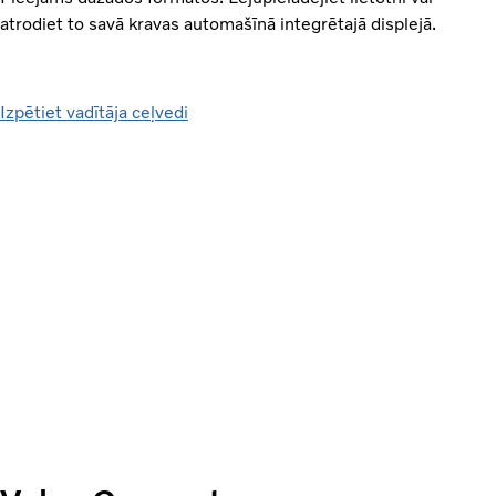
atrodiet to savā kravas automašīnā integrētajā displejā.
Izpētiet vadītāja ceļvedi