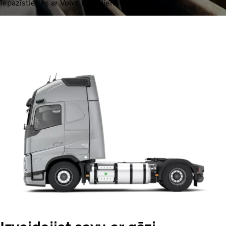
Iepazīstieties ar Volvo dzinējiem