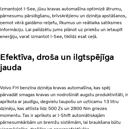
Izmantojot I-See, jūsu kravas automašīna optimizē ātrumu,
pārnesumu pārslēgšanu, brīvskrējienu un dzinēja apstāšanos,
ņemot vērā gaidāmo reljefu, līkumus un reāllaika satiksmes
informāciju. Lai palīdzētu jums plānot uz priekšu un ietaupīt
enerģiju, varat izmantot I-See, tiklīdz esat ceļā.
Efektīva, droša un ilgtspējīga
jauda
Volvo FH benzīna dzinēja kravas automašīna, kas spēj
pārvadāt smagas kravas un nodrošināt augstu produktivitāti, ir
aprīkota ar jaudīgu, degvielu taupošu un uzticamu 13 litru
dzinēju, kas attīsta līdz 500 Zs un 2800 Nm griezes
momentu. Tas ir aprīkots ar I-Shift automātiskajām
pārnesumkārbām un bremžu sistēmām, lai braukšana būtu