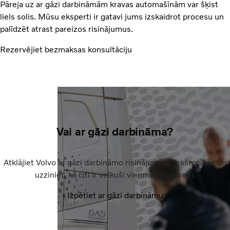
Pāreja uz ar gāzi darbināmām kravas automašīnām var šķist
liels solis. Mūsu eksperti ir gatavi jums izskaidrot procesu un
palīdzēt atrast pareizos risinājumus.
Rezervējiet bezmaksas konsultāciju
Vai ar gāzi darbināma?
Atklājiet Volvo ar gāzi darbināmo risinājumu priekšrocības un
uzziniet, kā citi ir veikuši vienmērīgu pāreju.
Izpētiet ar gāzi darbināmu