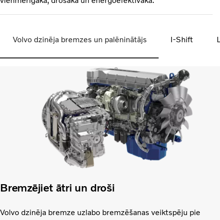
vienmērīgāka, drošāka un energoefektīvāka.
Volvo dzinēja bremzes un palēninātājs
I-Shift
Bremzējiet ātri un droši
Volvo dzinēja bremze uzlabo bremzēšanas veiktspēju pie