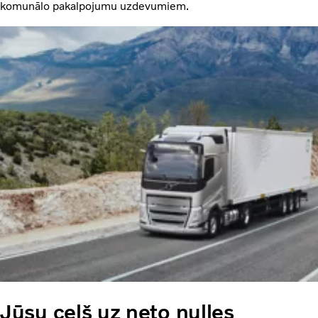
komunālo pakalpojumu uzdevumiem.
Jūsu ceļš uz neto nulles