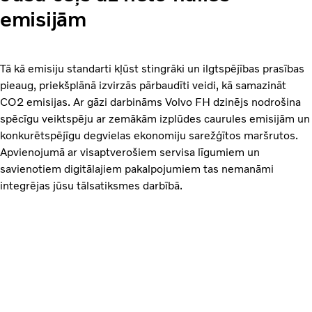
emisijām
Tā kā emisiju standarti kļūst stingrāki un ilgtspējības prasības
pieaug, priekšplānā izvirzās pārbaudīti veidi, kā samazināt
CO2 emisijas. Ar gāzi darbināms Volvo FH dzinējs nodrošina
spēcīgu veiktspēju ar zemākām izplūdes caurules emisijām un
konkurētspējīgu degvielas ekonomiju sarežģītos maršrutos.
Apvienojumā ar visaptverošiem servisa līgumiem un
savienotiem digitālajiem pakalpojumiem tas nemanāmi
integrējas jūsu tālsatiksmes darbībā.