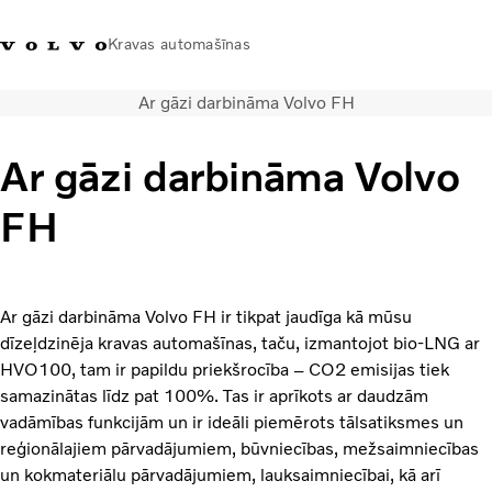
Kravas automašīnas
Ar gāzi darbināma Volvo FH
+371 20293001
Volvo Trucks veikals
Ienākt
Latvija
Ar gāzi darbināma Volvo
Transporta risinājumi
FH
Kravas automašīnas
Pakalpojumi
Tuvākās darbnīcas meklēšana
Jaunumi
Ar gāzi darbināma Volvo FH ir tikpat jaudīga kā mūsu
Par mums
dīzeļdzinēja kravas automašīnas, taču, izmantojot bio-LNG ar
Sazināties ar mums
HVO100, tam ir papildu priekšrocība – CO2 emisijas tiek
Akcijas
samazinātas līdz pat 100%. Tas ir aprīkots ar daudzām
vadāmības funkcijām un ir ideāli piemērots tālsatiksmes un
reģionālajiem pārvadājumiem, būvniecības, mežsaimniecības
un kokmateriālu pārvadājumiem, lauksaimniecībai, kā arī