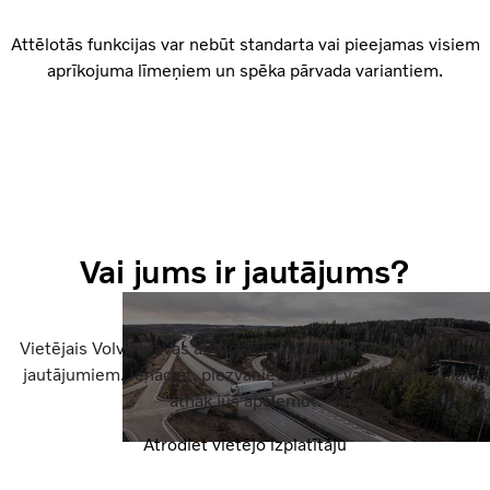
Attēlotās funkcijas var nebūt standarta vai pieejamas visiem
aprīkojuma līmeņiem un spēka pārvada variantiem.
Vai jums ir jautājums?
Vietējais Volvo kravas automašīnu dīleris atbildēs uz Jūsu
jautājumiem. Ienāciet, piezvaniet viņiem vai palūdziet, lai
atnāk jūs apciemot.
Atrodiet vietējo izplatītāju