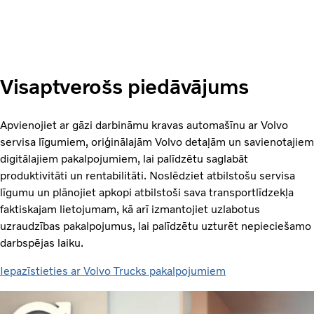
Visaptverošs piedāvājums
Apvienojiet ar gāzi darbināmu kravas automašīnu ar Volvo
servisa līgumiem, oriģinālajām Volvo detaļām un savienotajiem
digitālajiem pakalpojumiem, lai palīdzētu saglabāt
produktivitāti un rentabilitāti. Noslēdziet atbilstošu servisa
līgumu un plānojiet apkopi atbilstoši sava transportlīdzekļa
faktiskajam lietojumam, kā arī izmantojiet uzlabotus
uzraudzības pakalpojumus, lai palīdzētu uzturēt nepieciešamo
darbspējas laiku.
Iepazīstieties ar Volvo Trucks pakalpojumiem