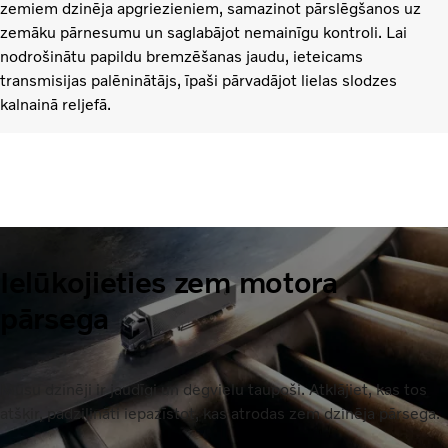
zemiem dzinēja apgriezieniem, samazinot pārslēgšanos uz
zemāku pārnesumu un saglabājot nemainīgu kontroli. Lai
nodrošinātu papildu bremzēšanas jaudu, ieteicams
transmisijas palēninātājs, īpaši pārvadājot lielas slodzes
kalnainā reljefā.
Ielūkojieties zem motora
pārsega
Mūsu dzinēji ir jaudīgi un degvielu taupoši. Atklājiet, kas tos
atšķir, padziļināti iepazīstot, kas atrodas zem dzinēja pārsega.