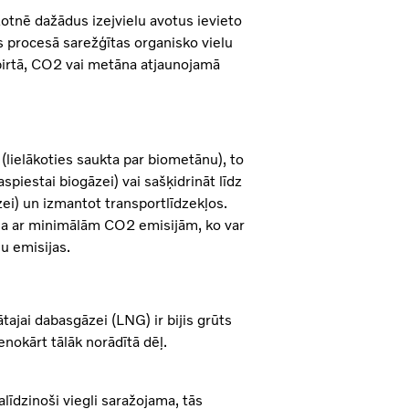
otnē dažādus izejvielu avotus ievieto
s procesā sarežģītas organisko vielu
pirtā, CO2 vai metāna atjaunojamā
 (lielākoties saukta par biometānu), to
spiestai biogāzei) vai sašķidrināt līdz
zei) un izmantot transportlīdzekļos.
iela ar minimālām CO2 emisijām, ko var
u emisijas.
tajai dabasgāzei (LNG) ir bijis grūts
enokārt tālāk norādītā dēļ.
līdzinoši viegli saražojama, tās