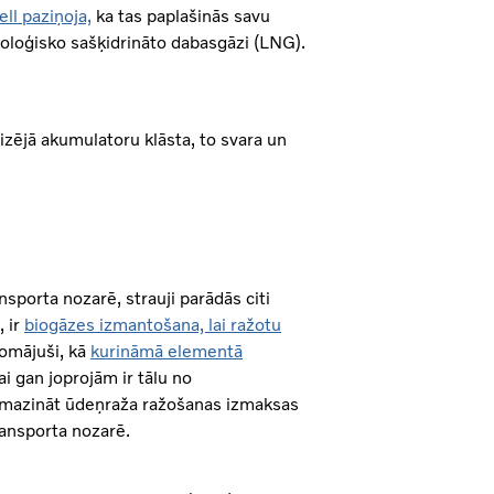
ll paziņoja,
ka tas paplašinās savu
ioloģisko sašķidrināto dabasgāzi (LNG).
eizējā akumulatoru klāsta, to svara un
nsporta nozarē, strauji parādās citi
, ir
biogāzes izmantošana, lai ražotu
zdomājuši, kā
kurināmā elementā
ai gan joprojām ir tālu no
ā samazināt ūdeņraža ražošanas izmaksas
ransporta nozarē.