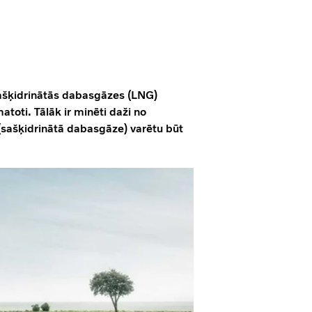
ašķidrinātās dabasgāzes (LNG)
toti. Tālāk ir minēti daži no
(sašķidrinātā dabasgāze) varētu būt