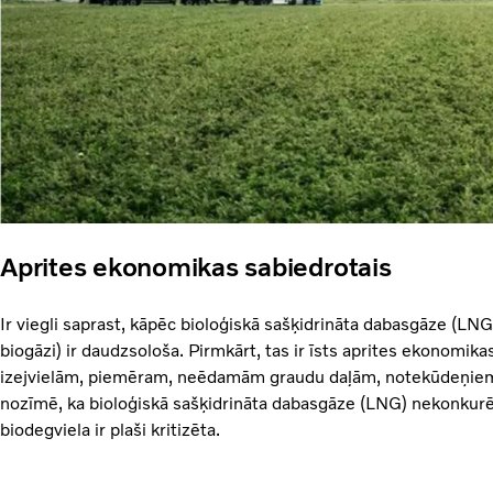
Aprites ekonomikas sabiedrotais
Ir viegli saprast, kāpēc bioloģiskā sašķidrināta dabasgāze (LNG)
biogāzi) ir daudzsološa. Pirmkārt, tas ir īsts aprites ekonomikas
izejvielām, piemēram, neēdamām graudu daļām, notekūdeņiem
nozīmē, ka bioloģiskā sašķidrināta dabasgāze (LNG) nekonkurē 
biodegviela ir plaši kritizēta.