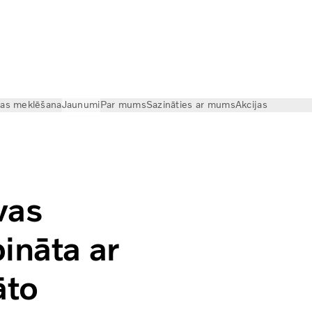
cas meklēšana
Jaunumi
Par mums
Sazināties ar mums
Akcijas
rbināta ar bioloģisko sašķidrināto dabasgāzi (LNG)?
vas
ināta ar
āto