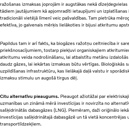
ražošanas izmaksas joprojām ir augstākas nekā dīzeļdegvielas iz
tādiem jautājumiem kā apjomradīti ietaupījumi un izplatīšana
tradicionāli vietējā līmenī veic pašvaldības. Tam pietrūka mērog
efektīva, jo galvenais mērķis lielākoties ir bijusi atkritumu apst
Papildus tam ir arī fakts, ka biogāzes ražotņu celtniecība ir s
priekšnosacījumiem, tostarp piekļuvi organiskajiem atkritumi
atkritumu veida nodrošināšanu, lai atbalstītu metānu izdalošās b
daudz gāzes, lai iekārtas izmaksas būtu vērtīgas. Bioloģiskās
uzpildīšanas infrastruktūru, kas lielākajā daļā valstu ir sporādis
izmaksu stimulu un augošā tirgus dēļ.
Citu alternatīvu pieaugums.
Pieaugot ažiotāžai par elektriskaj
uzmanības un zināmā mērā investīcijas ir novirzīta no alterna
sašķidrinātās dabasgāzes (LNG). Piemēram, daži oriģinālo iekār
investīcijas sašķidrinātajā dabasgāzē un tā vietā koncentrējas 
transportlīdzekļiem.