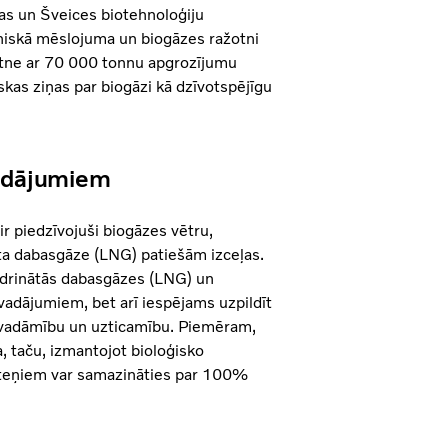
as un Šveices biotehnoloģiju
iskā mēslojuma un biogāzes ražotni
otne ar 70 000 tonnu apgrozījumu
iskas ziņas par biogāzi kā dzīvotspējīgu
vadājumiem
ir piedzīvojuši biogāzes vētru,
ta dabasgāze (LNG) patiešām izceļas.
ķidrinātās dabasgāzes (LNG) un
adājumiem, bet arī iespējams uzpildīt
uz vadāmību un uzticamību. Piemēram,
, taču, izmantojot bioloģisko
riteņiem var samazināties par 100%