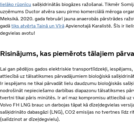
lielāko rūpnīcu
sašķidrinātās biogāzes ražošanai. Tikmēr Somij
uzņēmums Ductor atvēra savu pirmo komerciālā mēroga organ
Meksikā. 2020. gada februārī jauna anaerobās pārstrādes raž
gadā
tiks atvērta Tainā un Vīrā
Apvienotajā Karalistē. Šīs ir liel
degvielas avotu!
Risinājums, kas piemērots tālajiem pār
Lai gan pēdējos gados elektriskie transportlīdzekļi, iespējams, 
attiecībā uz tālsatiksmes pārvadājumiem bioloģiskā sašķidrinā
Ir iespējams ne tikai pārvadāt lielu daudzumu bioloģiskās saš
nodrošināt nepieciešamo darbības diapazonu tālsatiksmes pārv
tvertni tikai pāris minūtēs. Ir arī maz kompromisu attiecībā 
Volvo FH LNG brauc un darbojas tāpat kā dīzeļdegvielas versija
sašķidrināto dabasgāzi (LNG), CO2 emisijas no tvertnes līdz 
(salīdzinot ar dīzeļdegvielu).