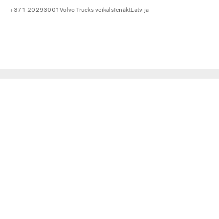
+371 20293001
Volvo Trucks veikals
Ienākt
Latvija