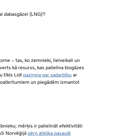
ajai dabasgāzei (LNG)?
sme – tas, ko zemnieki, lielveikali un
verts kā resurss, kas palielina biogāzes
 tīkls Lidl
paziņoja par sadarbību
ar
m bioatkritumiem un piegādēm izmantot
nieku; mērķis ir palielināt efektivitāti
AS Norvēģijā
pērn atklāja pasaulē