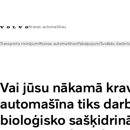
Kravas automašīnas
Transporta risinājumi
Kravas automašīnas
Pakalpojumi
Tuvākās darbnī
Jaunumi
Ieskati
Vai jūsu nākamā kravas automašīna tiks da
Vai jūsu nākamā kra
automašīna tiks darb
bioloģisko sašķidrin