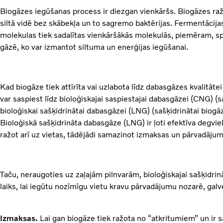
Biogāzes iegūšanas process ir diezgan vienkāršs. Biogāzes raž
siltā vidē bez skābekļa un to sagremo baktērijas. Fermentācija
molekulas tiek sadalītas vienkāršākās molekulās, piemēram, s
gāzē, ko var izmantot siltuma un enerģijas iegūšanai.
Kad biogāze tiek attīrīta vai uzlabota līdz dabasgāzes kvalitātei
var saspiest līdz bioloģiskajai saspiestajai dabasgāzei (CNG) (sa
bioloģiskai sašķidrinātai dabasgāzei (LNG) (sašķidrinātai biogā
Bioloģiskā sašķidrināta dabasgāze (LNG) ir ļoti efektīva degv
ražot arī uz vietas, tādējādi samazinot izmaksas un pārvadājum
Taču, neraugoties uz zaļajām pilnvarām, bioloģiskajai sašķidrinā
laiks, lai iegūtu nozīmīgu vietu kravu pārvadājumu nozarē, galv
Izmaksas.
Lai gan biogāze tiek ražota no “atkritumiem” un ir sa