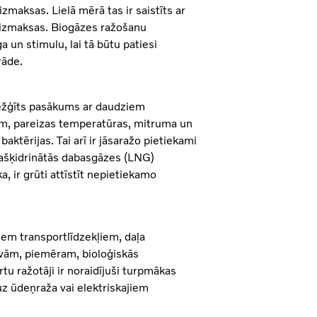
maksas. Lielā mērā tas ir saistīts ar
s izmaksas. Biogāzes ražošanu
a un stimulu, lai tā būtu patiesi
rāde.
arežģīts pasākums ar daudziem
em, pareizas temperatūras, mitruma un
aktērijas. Tai arī ir jāsaražo pietiekami
 sašķidrinātās dabasgāzes (LNG)
ka, ir grūti attīstīt nepietiekamo
iem transportlīdzekļiem, daļa
tīvām, piemēram, bioloģiskās
tu ražotāji ir noraidījuši turpmākas
uz ūdeņraža vai elektriskajiem