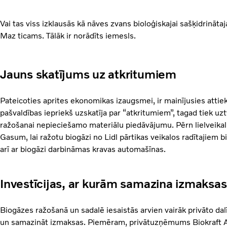
Vai tas viss izklausās kā nāves zvans bioloģiskajai sašķidrināt
Maz ticams. Tālāk ir norādīts iemesls.
Jauns skatījums uz atkritumiem
Pateicoties aprites ekonomikas izaugsmei, ir mainījusies attiek
pašvaldības iepriekš uzskatīja par “atkritumiem”, tagad tiek uzt
ražošanai nepieciešamo materiālu piedāvājumu. Pērn lielveikalu
Gasum, lai ražotu biogāzi no Lidl pārtikas veikalos radītajie
arī ar biogāzi darbināmas kravas automašīnas.
Investīcijas, ar kurām samazina izmaksas
Biogāzes ražošanā un sadalē iesaistās arvien vairāk privāto dalīb
un samazināt izmaksas. Piemēram, privātuzņēmums Biokraft 