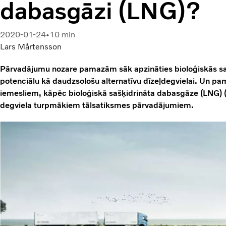
dabasgāzi (LNG)?
2020-01-24
10 min
Lars Mårtensson
Pārvadājumu nozare pamazām sāk apzināties bioloģiskās s
potenciālu kā daudzsološu alternatīvu dīzeļdegvielai. Un pama
iemesliem, kāpēc bioloģiskā sašķidrināta dabasgāze (LNG) 
degviela turpmākiem tālsatiksmes pārvadājumiem.