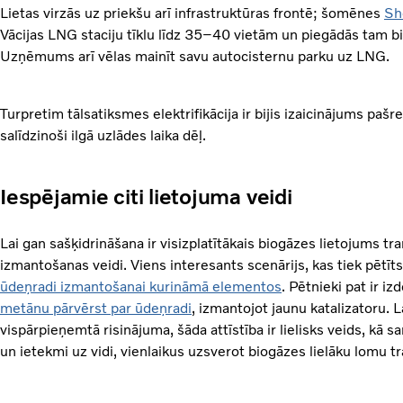
Lietas virzās uz priekšu arī infrastruktūras frontē; šomēnes
She
Vācijas LNG staciju tīklu līdz 35–40 vietām un piegādās tam b
Uzņēmums arī vēlas mainīt savu autocisternu parku uz LNG.
Turpretim tālsatiksmes elektrifikācija ir bijis izaicinājums pašr
salīdzinoši ilgā uzlādes laika dēļ.
Iespējamie citi lietojuma veidi
Lai gan sašķidrināšana ir visizplatītākais biogāzes lietojums tra
izmantošanas veidi. Viens interesants scenārijs, kas tiek pētīts
ūdeņradi izmantošanai kurināmā elementos
. Pētnieki pat ir i
metānu pārvērst par ūdeņradi
, izmantojot jaunu katalizatoru. L
vispārpieņemtā risinājuma, šāda attīstība ir lielisks veids, k
un ietekmi uz vidi, vienlaikus uzsverot biogāzes lielāku lomu t