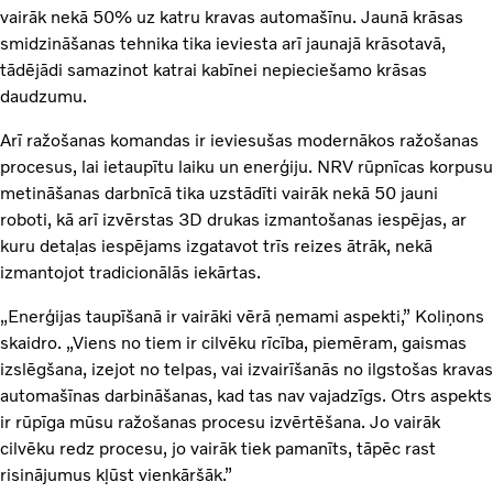
vairāk nekā 50% uz katru kravas automašīnu. Jaunā krāsas
smidzināšanas tehnika tika ieviesta arī jaunajā krāsotavā,
tādējādi samazinot katrai kabīnei nepieciešamo krāsas
daudzumu.
Arī ražošanas komandas ir ieviesušas modernākos ražošanas
procesus, lai ietaupītu laiku un enerģiju. NRV rūpnīcas korpusu
metināšanas darbnīcā tika uzstādīti vairāk nekā 50 jauni
roboti, kā arī izvērstas 3D drukas izmantošanas iespējas, ar
kuru detaļas iespējams izgatavot trīs reizes ātrāk, nekā
izmantojot tradicionālās iekārtas.
„Enerģijas taupīšanā ir vairāki vērā ņemami aspekti,” Koliņons
skaidro. „Viens no tiem ir cilvēku rīcība, piemēram, gaismas
izslēgšana, izejot no telpas, vai izvairīšanās no ilgstošas kravas
automašīnas darbināšanas, kad tas nav vajadzīgs. Otrs aspekts
ir rūpīga mūsu ražošanas procesu izvērtēšana. Jo vairāk
cilvēku redz procesu, jo vairāk tiek pamanīts, tāpēc rast
risinājumus kļūst vienkāršāk.”