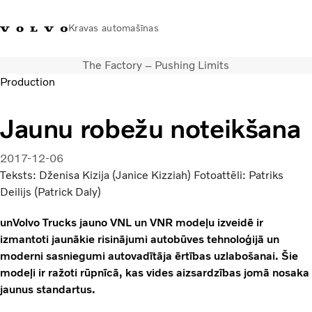
Kravas automašīnas
The Factory – Pushing Limits
+371 20293001
Volvo Trucks veikals
Ienākt
Latvija
Production
Transporta risinājumi
Jaunu robežu noteikšana
Kravas automašīnas
Pakalpojumi
2017-12-06
Tuvākās darbnīcas meklēšana
Teksts: Dženisa Kizija (Janice Kizziah) Fotoattēli: Patriks
Jaunumi
Deilijs (Patrick Daly)
Par mums
unVolvo Trucks jauno VNL un VNR modeļu izveidē ir
Sazināties ar mums
izmantoti jaunākie risinājumi autobūves tehnoloģijā un
Akcijas
moderni sasniegumi autovadītāja ērtības uzlabošanai. Šie
modeļi ir ražoti rūpnīcā, kas vides aizsardzības jomā nosaka
jaunus standartus.