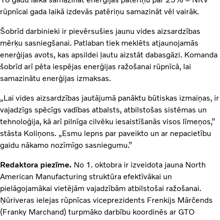
rūpnīcai gada laikā izdevās patēriņu samazināt vēl vairāk.
Šobrīd darbinieki ir pievērsušies jaunu vides aizsardzības
mērķu sasniegšanai. Patlaban tiek meklēts atjaunojamās
enerģijas avots, kas apsildei ļautu aizstāt dabasgāzi. Komanda
šobrīd arī pēta iespējas enerģijas ražošanai rūpnīcā, lai
samazinātu enerģijas izmaksas.
„Lai vides aizsardzības jautājumā panāktu būtiskas izmaiņas, ir
vajadzīgs spēcīgs vadības atbalsts, atbilstošas sistēmas un
tehnoloģija, kā arī pilnīga cilvēku iesaistīšanās visos līmeņos,”
stāsta Koliņons. „Esmu lepns par paveikto un ar nepacietību
gaidu nākamo nozīmīgo sasniegumu.”
Redaktora piezīme.
No 1. oktobra ir izveidota jauna North
American Manufacturing struktūra efektīvākai un
pielāgojamākai vietējām vajadzībām atbilstošai ražošanai.
Ņūriveras ielejas rūpnīcas viceprezidents Frenkijs Mārčends
(Franky Marchand) turpmāko darbību koordinēs ar GTO