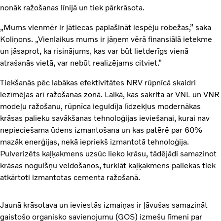
nonāk ražošanas līnijā un tiek pārkrāsota.
„Mums vienmēr ir jātiecas paplašināt iespēju robežas,” saka
Koliņons. „Vienlaikus mums ir jāņem vērā finansiālā ietekme
un jāsaprot, ka risinājums, kas var būt lietderīgs vienā
atrašanās vietā, var nebūt realizējams citviet.”
Tiekšanās pēc labākas efektivitātes NRV rūpnīcā skaidri
iezīmējas arī ražošanas zonā. Laikā, kas sakrita ar VNL un VNR
modeļu ražošanu, rūpnīca ieguldīja līdzekļus modernākas
krāsas palieku savākšanas tehnoloģijas ieviešanai, kurai nav
nepieciešama ūdens izmantošana un kas patērē par 60%
mazāk enerģijas, nekā iepriekš izmantotā tehnoloģija.
Pulverizēts kaļķakmens uzsūc lieko krāsu, tādējādi samazinot
krāsas nogulšņu veidošanos, turklāt kaļķakmens paliekas tiek
atkārtoti izmantotas cementa ražošanā.
Jaunā krāsotava un ieviestās izmaiņas ir ļāvušas samazināt
gaistošo organisko savienojumu (GOS) izmešu līmeni par