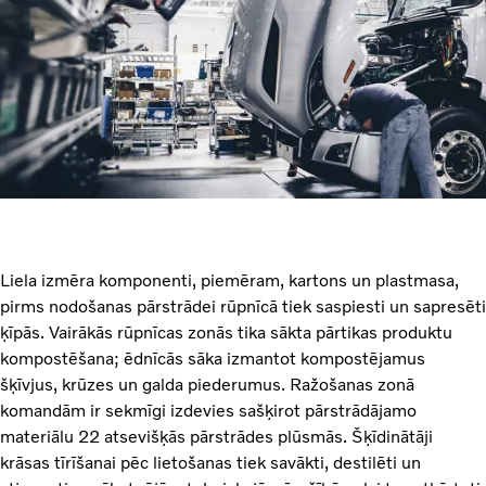
Liela izmēra komponenti, piemēram, kartons un plastmasa,
pirms nodošanas pārstrādei rūpnīcā tiek saspiesti un sapresēti
ķīpās. Vairākās rūpnīcas zonās tika sākta pārtikas produktu
kompostēšana; ēdnīcās sāka izmantot kompostējamus
šķīvjus, krūzes un galda piederumus. Ražošanas zonā
komandām ir sekmīgi izdevies sašķirot pārstrādājamo
materiālu 22 atsevišķās pārstrādes plūsmās. Šķīdinātāji
krāsas tīrīšanai pēc lietošanas tiek savākti, destilēti un