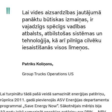
Lai vides aizsardzības jautājumā
panāktu būtiskas izmaiņas, ir
vajadzīgs spēcīgs vadības
atbalsts, atbilstošas sistēmas un
tehnoloģija, kā arī pilnīga cilvēku
iesaistīšanās visos līmeņos.
Patriks Koliņons,
Group Trucks Operations US
Lai turpinātu tādā pašā veidā samazināt enerģijas patēriņu,
rūpnīca 2011. gadā pievienojās ASV Enerģijas departamenta
programmai „Save Energy Now”. Sākotnējais mērķis bija
10 gadu laikā samazināt enerģijas patēriņu par 25% – NRV