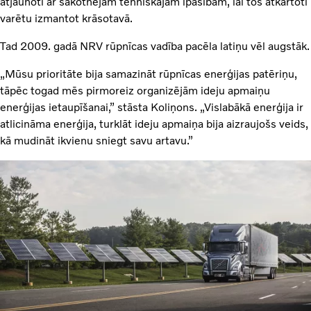
atjaunoti ar sākotnējām tehniskajām īpašībām, lai tos atkārtoti
varētu izmantot krāsotavā.
Tad 2009. gadā NRV rūpnīcas vadība pacēla latiņu vēl augstāk.
„Mūsu prioritāte bija samazināt rūpnīcas enerģijas patēriņu,
tāpēc togad mēs pirmoreiz organizējām ideju apmaiņu
enerģijas ietaupīšanai,” stāsta Koliņons. „Vislabākā enerģija ir
atlicināma enerģija, turklāt ideju apmaiņa bija aizraujošs veids,
kā mudināt ikvienu sniegt savu artavu.”