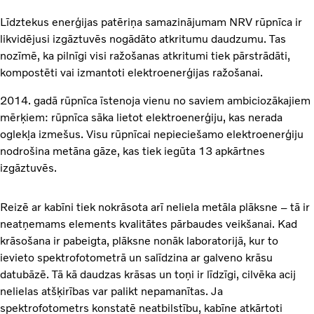
Līdztekus enerģijas patēriņa samazinājumam NRV rūpnīca ir
likvidējusi izgāztuvēs nogādāto atkritumu daudzumu. Tas
nozīmē, ka pilnīgi visi ražošanas atkritumi tiek pārstrādāti,
kompostēti vai izmantoti elektroenerģijas ražošanai.
2014. gadā rūpnīca īstenoja vienu no saviem ambiciozākajiem
mērķiem: rūpnīca sāka lietot elektroenerģiju, kas nerada
oglekļa izmešus. Visu rūpnīcai nepieciešamo elektroenerģiju
nodrošina metāna gāze, kas tiek iegūta 13 apkārtnes
izgāztuvēs.
Reizē ar kabīni tiek nokrāsota arī neliela metāla plāksne – tā ir
neatņemams elements kvalitātes pārbaudes veikšanai. Kad
krāsošana ir pabeigta, plāksne nonāk laboratorijā, kur to
ievieto spektrofotometrā un salīdzina ar galveno krāsu
datubāzē. Tā kā daudzas krāsas un toņi ir līdzīgi, cilvēka acij
nelielas atšķirības var palikt nepamanītas. Ja
spektrofotometrs konstatē neatbilstību, kabīne atkārtoti