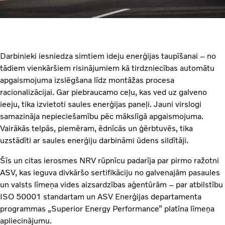
Darbinieki iesniedza simtiem ideju enerģijas taupīšanai – no
tādiem vienkāršiem risinājumiem kā tirdzniecības automātu
apgaismojuma izslēgšana līdz montāžas procesa
racionalizācijai. Gar piebraucamo ceļu, kas ved uz galveno
ieeju, tika izvietoti saules enerģijas paneļi. Jauni virslogi
samazināja nepieciešamību pēc mākslīgā apgaismojuma.
Vairākās telpās, piemēram, ēdnīcās un ģērbtuvēs, tika
uzstādīti ar saules enerģiju darbināmi ūdens sildītāji.
Šīs un citas ierosmes NRV rūpnīcu padarīja par pirmo ražotni
ASV, kas ieguva divkāršo sertifikāciju no galvenajām pasaules
un valsts līmeņa vides aizsardzības aģentūrām – par atbilstību
ISO 50001 standartam un ASV Enerģijas departamenta
programmas „Superior Energy Performance” platīna līmeņa
apliecinājumu.