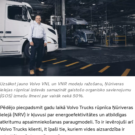
Uzsākot jauno Volvo VNL un VNR modeļu ražošanu, Ņūriveras
ielejas rūpnīcai izdevās samazināt gaistošo organisko savienojumu
(GOS) izmešu līmeni par vairāk nekā 50%.
Pēdējo piecpadsmit gadu laikā Volvo Trucks rūpnīca Ņūriveras
ielejā (NRV) ir kļuvusi par energoefektivitātes un atbildīgas
atkritumu apsaimniekošanas paraugmodeli. To ir ievērojuši arī
Volvo Trucks klienti, it īpaši tie, kuriem vides aizsardzība ir