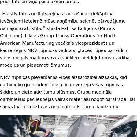
prioritāte arī viņu pašu uzņēmumos.
„Efektivitātes un ilgtspējības izvirzīšana priekšplānā
ievērojami ietekmē mūsu apņēmību sekmēt pārvadājumu
risinājumu attīstību,” stāsta Patriks Koliņons (Patrick
Collignon), filiāles Group Trucks Operations for North
American Manufacturing vecākais viceprezidents un
kādreizējais NRV rūpnīcas vadītājs. „Tāpēc rūpes par vidi ir
viens no galvenajiem virzītājspēkiem, veidojot mūsu vadības
modeļus un pieņemot lēmumus.”
NRV rūpnīcas pievēršanās vides aizsardzībai aizsākās, kad
darbinieku grupa identificēja un novērtēja visas rūpnīcas
šķidro un cieto atkritumu plūsmas. Grupa mudināja
darbiniekus pēc iespējas vairāk materiālu nodot pārstrādei, lai
samazinātu izgāztuvēs nogādāto atkritumu daudzumu.