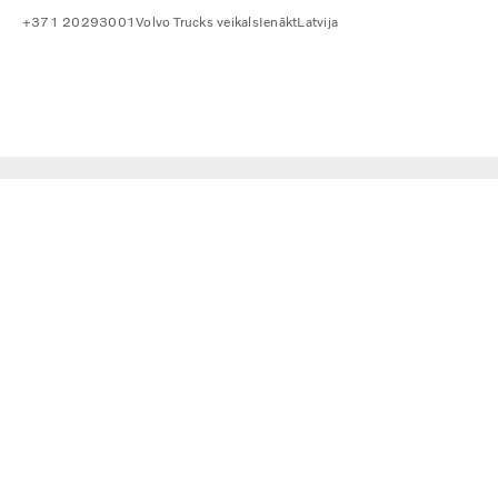
+371 20293001
Volvo Trucks veikals
Ienākt
Latvija