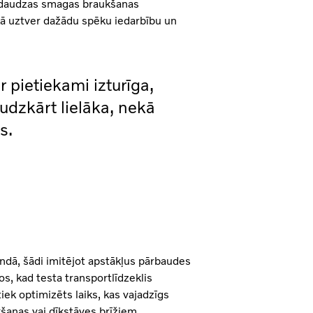
as daudzas smagas braukšanas
aikā uztver dažādu spēku iedarbību un
r pietiekami izturīga,
audzkārt lielāka, nekā
s.
endā, šādi imitējot apstākļus pārbaudes
žos, kad testa transportlīdzeklis
tiek optimizēts laiks, kas vajadzīgs
ukšanas vai dīkstāves brīžiem.