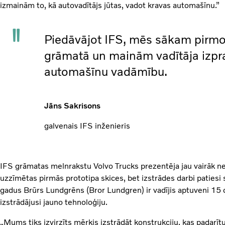
izmainām to, kā autovadītājs jūtas, vadot kravas automašīnu.”
Piedāvājot IFS, mēs sākam pirmo 
grāmatā un mainām vadītāja izpra
automašīnu vadāmību.
Jāns Sakrisons
galvenais IFS inženieris
IFS grāmatas melnrakstu Volvo Trucks prezentēja jau vairāk n
uzzīmētas pirmās prototipa skices, bet izstrādes darbi patiesi
gadus Brūrs Lundgrēns (Bror Lundgren) ir vadījis aptuveni 15 
izstrādājusi jauno tehnoloģiju.
„Mums tiks izvirzīts mērķis izstrādāt konstrukciju, kas padarī