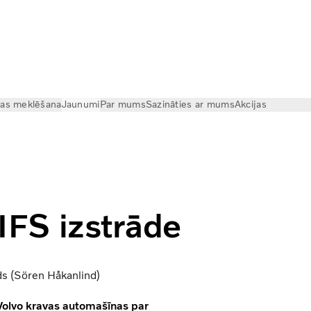
cas meklēšana
Jaunumi
Par mums
Sazināties ar mums
Akcijas
trotter
 IFS izstrāde
ds (Sören Håkanlind)
 Volvo kravas automašīnas par