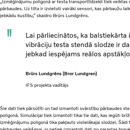
„Izmēģinājumu poligonā ar testa transportlīdzekli tiek veikt
pārbaudes. Uz tilta ir izvietoti vairāki sensori, kas pārbaužu l
jebkādu kustību,” skaidro Brūrs Lundgrēns.
Lai pārliecinātos, ka balstiekārta i
vibrāciju testa stendā slodze ir d
jebkad iespējams reālos apstākļo
Brūrs Lundgrēns (Bror Lundgren)
IFS projekta vadītājs
Šie dati tiek pārsūtīti un tad izmantoti svārstību pārbaudes st
poligonā. Simulācijai tiek izmantoti tikai tie dati, kas iegūti brī
izmēģinājumu poligonā tika pakļauts vislielākajai slodzei. Šādi 
pārbaudes veikšanai, jo netiek izmantoti dati no parastas bra