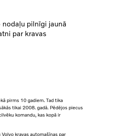
nodaļu pilnīgi jaunā
tni par kravas
ekā pirms 10 gadiem. Tad tika
 sākās tikai 2008. gadā. Pēdējos piecus
cilvēku komandu, kas kopā ir
tu Volvo kravas automašīnas par