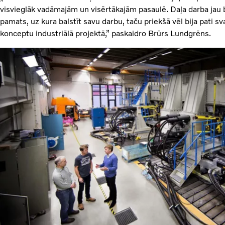
visvieglāk vadāmajām un visērtākajām pasaulē. Daļa darba jau b
pamats, uz kura balstīt savu darbu, taču priekšā vēl bija pati s
konceptu industriālā projektā,” paskaidro Brūrs Lundgrēns.