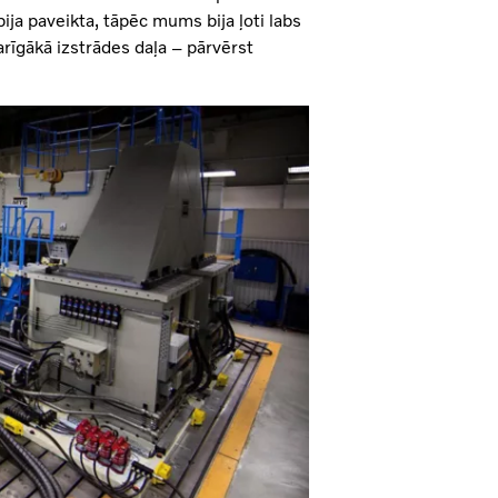
ija paveikta, tāpēc mums bija ļoti labs
varīgākā izstrādes daļa – pārvērst