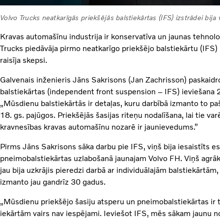
Volvo Trucks neatkarīgās priekšējās balstiekārtas (IFS) izstrādei bija
Kravas automašīnu industrija ir konservatīva un jaunas tehnoloģ
Trucks piedāvāja pirmo neatkarīgo priekšējo balstiekārtu (IF
raisīja skepsi.
Galvenais inženieris Jāns Sakrisons (Jan Zachrisson) paskaidr
balstiekārtas (independent front suspension – IFS) ieviešana 2
„Mūsdienu balstiekārtās ir detaļas, kuru darbībā izmanto to pa
18. gs. pajūgos. Priekšējās šasijas riteņu nodalīšana, lai tie var
kravnesības kravas automašīnu nozarē ir jaunievedums.”
Pirms Jāns Sakrisons sāka darbu pie IFS, viņš bija iesaistīts e
pneimobalstiekārtas uzlabošanā jaunajam Volvo FH. Viņš agrāk
jau bija uzkrājis pieredzi darbā ar individuālajām balstiekārtām
izmanto jau gandrīz 30 gadus.
„Mūsdienu priekšējo šasiju atsperu un pneimobalstiekārtas ir 
iekārtām vairs nav iespējami. Ieviešot IFS, mēs sākam jaunu n