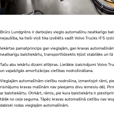
Brūrs Lundgrēns ir darbojies vieglo automašīnu neatkarīgo balst
nejaušība, ka tieši viņš tika izvēlēts vadīt Volvo Trucks IFS izstr
Iekārtas pamatprincips gan vieglajām, gan kravas automašīnām i
neatkarīgu balstiekārtu, transportlīdzeklis kļūst stabilāks un 
Taču abu iekārtu dizaini atšķiras. Lielākie izaicinājumi Volvo T
un vajadzīgās amortizācijas cietības nodrošināšana.
Vieglajām automašīnām cietību nodrošina, izmantojot rāmi, pie k
risinājums kravas mašīnām nav pieejams divu iemeslu dēļ. Pirm
ar balstiekārtu. Otrkārt, rāmis, pie kura balstiekārta ir piestipr
tālāk no ceļa seguma. Tāpēc kravas automašīnā cietību nav iesp
dabiski rodas vieglajām automašīnām.