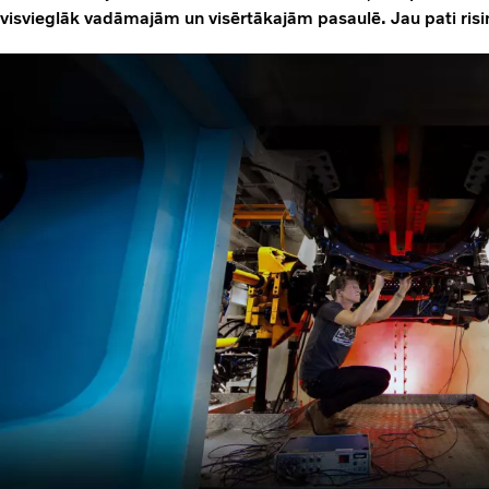
visvieglāk vadāmajām un visērtākajām pasaulē. Jau pati risi