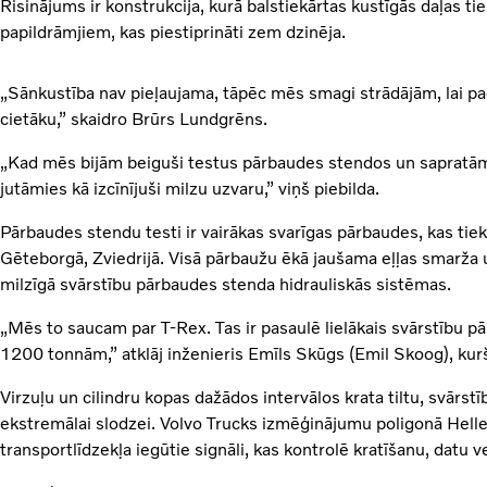
Risinājums ir konstrukcija, kurā balstiekārtas kustīgās daļas ti
papildrāmjiem, kas piestiprināti zem dzinēja.
„Sānkustība nav pieļaujama, tāpēc mēs smagi strādājām, lai pa
cietāku,” skaidro Brūrs Lundgrēns.
„Kad mēs bijām beiguši testus pārbaudes stendos un sapratām,
jutāmies kā izcīnījuši milzu uzvaru,” viņš piebilda.
Pārbaudes stendu testi ir vairākas svarīgas pārbaudes, kas tiek
Gēteborgā, Zviedrijā. Visā pārbaužu ēkā jaušama eļļas smarža u
milzīgā svārstību pārbaudes stenda hidrauliskās sistēmas.
„Mēs to saucam par T-Rex. Tas ir pasaulē lielākais svārstību p
1200 tonnām,” atklāj inženieris Emīls Skūgs (Emil Skoog), kurš
Virzuļu un cilindru kopas dažādos intervālos krata tiltu, svārs
ekstremālai slodzei. Volvo Trucks izmēģinājumu poligonā Hell
transportlīdzekļa iegūtie signāli, kas kontrolē kratīšanu, datu v