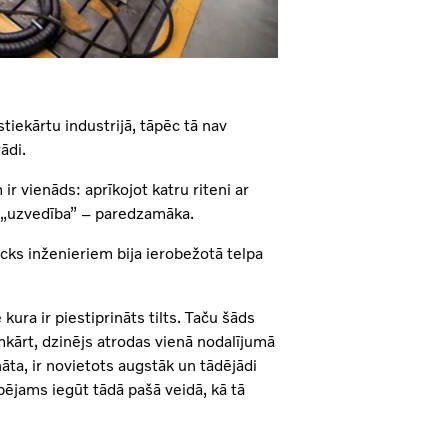
iekārtu industrijā, tāpēc tā nav
ādi.
r vienāds: aprīkojot katru riteni ar
tā „uzvedība” – paredzamāka.
rucks inženieriem bija ierobežotā telpa
ura ir piestiprināts tilts. Taču šāds
kārt, dzinējs atrodas vienā nodalījumā
ināta, ir novietots augstāk un tādējādi
ējams iegūt tādā pašā veidā, kā tā