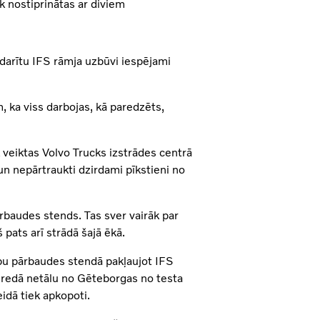
ek nostiprinātas ar diviem
darītu IFS rāmja uzbūvi iespējami
 ka viss darbojas, kā paredzēts,
 veiktas Volvo Trucks izstrādes centrā
n nepārtraukti dzirdami pīkstieni no
ārbaudes stends. Tas sver vairāk par
 pats arī strādā šajā ēkā.
tību pārbaudes stendā pakļaujot IFS
eredā netālu no Gēteborgas no testa
eidā tiek apkopoti.