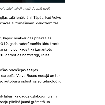
 vajadzīgi vairāk nekā desmit gadi.
ijas tajā ienāk lēni. Tāpēc, kad Volvo
S) kravas automašīnām, daudziem tas
o, kāpēc neatkarīgās priekšējās
012. gada rudenī sacēla tādu traci:
šu principu, kāds tika izmantots
ētu darboties neatkarīgi, lielas
sošās priekšējās šasijas
 darbojās Volvo Buses nodaļā un tur
, jo autobusu industrijā šo tehnoloģiju
tik labas, ka daudz uzlabojumu šīm
odaļu pilnībā jaunā grāmatā un