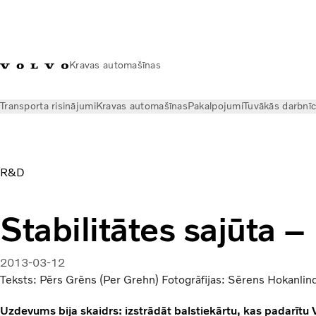
Kravas automašīnas
Transporta risinājumi
Kravas automašīnas
Pakalpojumi
Tuvākās darbnī
Jaunumi
Volvo Trucks Magazine Online
IFS izstrāde | Globe
R&D
Stabilitātes sajūta –
2013-03-12
Teksts: Pērs Grēns (Per Grehn) Fotogrāfijas: Sērens Hokanlin
Uzdevums bija skaidrs: izstrādāt balstiekārtu, kas padarītu