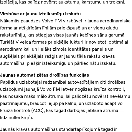
izolācija, kas palīdz novērst aukstumu, karstumu un troksni.
Virsbūve ar jaunu izteiksmīgu izskatu
Nākamās paaudzes Volvo FM virsbūvei ir jauna aerodinamiska
forma ar atšķirīgām līnijām priekšpusē un ar vienu gludu
raksturlīniju, kas stiepjas visas jaunās kabīnes sānu garumā.
Turklāt V veida formas priekšējie lukturi ir novietoti optimālai
aerodinamikai, un lielāks zīmola identitātes panelis un
augšējais priekšējais režģis ar jaunu tīkla rakstu kravas
automašīnai piešķir izteiksmīgu un pārliecinātu izskatu.
Jaunas automatizētas drošības funkcijas
Papildus uzlabotajai redzamībai autovadītājiem citi drošības
uzlabojumi jaunajā Volvo FM ietver nogāzes kruīza kontroli,
kas nosaka maksimālo ātrumu, lai palīdzētu novērst nevēlamu
paātrinājumu, braucot lejup pa kalnu, un uzlaboto adaptīvo
kruīza kontroli (ACC), kas tagad darbojas jebkurā ātrumā —
līdz nullei km/h.
Jaunās kravas automašīnas standartaprīkojumā tagad ir