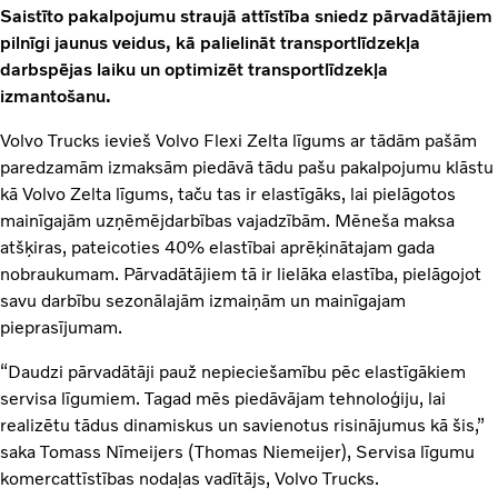
Saistīto pakalpojumu straujā attīstība sniedz pārvadātājiem
pilnīgi jaunus veidus, kā palielināt transportlīdzekļa
darbspējas laiku un optimizēt transportlīdzekļa
izmantošanu.
Volvo Trucks ievieš Volvo Flexi Zelta līgums ar tādām pašām
paredzamām izmaksām piedāvā tādu pašu pakalpojumu klāstu
kā Volvo Zelta līgums, taču tas ir elastīgāks, lai pielāgotos
mainīgajām uzņēmējdarbības vajadzībām. Mēneša maksa
atšķiras, pateicoties 40% elastībai aprēķinātajam gada
nobraukumam. Pārvadātājiem tā ir lielāka elastība, pielāgojot
savu darbību sezonālajām izmaiņām un mainīgajam
pieprasījumam.
“Daudzi pārvadātāji pauž nepieciešamību pēc elastīgākiem
servisa līgumiem. Tagad mēs piedāvājam tehnoloģiju, lai
realizētu tādus dinamiskus un savienotus risinājumus kā šis,”
saka Tomass Nīmeijers (Thomas Niemeijer), Servisa līgumu
komercattīstības nodaļas vadītājs, Volvo Trucks.