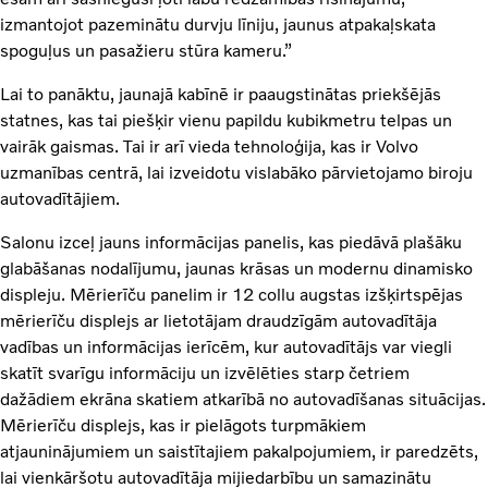
izmantojot pazeminātu durvju līniju, jaunus atpakaļskata
spoguļus un pasažieru stūra kameru.”
Lai to panāktu, jaunajā kabīnē ir paaugstinātas priekšējās
statnes, kas tai piešķir vienu papildu kubikmetru telpas un
vairāk gaismas. Tai ir arī vieda tehnoloģija, kas ir Volvo
uzmanības centrā, lai izveidotu vislabāko pārvietojamo biroju
autovadītājiem.
Salonu izceļ jauns informācijas panelis, kas piedāvā plašāku
glabāšanas nodalījumu, jaunas krāsas un modernu dinamisko
displeju. Mērierīču panelim ir 12 collu augstas izšķirtspējas
mērierīču displejs ar lietotājam draudzīgām autovadītāja
vadības un informācijas ierīcēm, kur autovadītājs var viegli
skatīt svarīgu informāciju un izvēlēties starp četriem
dažādiem ekrāna skatiem atkarībā no autovadīšanas situācijas.
Mērierīču displejs, kas ir pielāgots turpmākiem
atjauninājumiem un saistītajiem pakalpojumiem, ir paredzēts,
lai vienkāršotu autovadītāja mijiedarbību un samazinātu