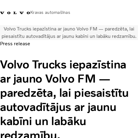
Kravas automašīnas
Volvo Trucks iepazīstina ar jauno Volvo FM — paredzēta, lai
+371 20293001
Volvo Trucks veikals
Ienākt
Latvija
piesaistītu autovadītājus ar jaunu kabīni un labāku redzamību.
Press release
Transporta risinājumi
Volvo Trucks iepazīstina
Kravas automašīnas
Pakalpojumi
ar jauno Volvo FM —
Tuvākās darbnīcas meklēšana
Jaunumi
paredzēta, lai piesaistītu
Par mums
Sazināties ar mums
autovadītājus ar jaunu
Akcijas
kabīni un labāku
redzamību.