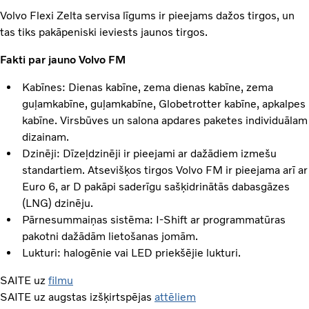
Volvo Flexi Zelta servisa līgums ir pieejams dažos tirgos, un
tas tiks pakāpeniski ieviests jaunos tirgos.
Fakti par jauno Volvo FM
Kabīnes: Dienas kabīne, zema dienas kabīne, zema
guļamkabīne, guļamkabīne, Globetrotter kabīne, apkalpes
kabīne. Virsbūves un salona apdares paketes individuālam
dizainam.
Dzinēji: Dīzeļdzinēji ir pieejami ar dažādiem izmešu
standartiem. Atsevišķos tirgos Volvo FM ir pieejama arī ar
Euro 6, ar D pakāpi saderīgu sašķidrinātās dabasgāzes
(LNG) dzinēju.
Pārnesummaiņas sistēma: I-Shift ar programmatūras
pakotni dažādām lietošanas jomām.
Lukturi: halogēnie vai LED priekšējie lukturi.
SAITE uz
filmu
SAITE uz augstas izšķirtspējas
attēliem