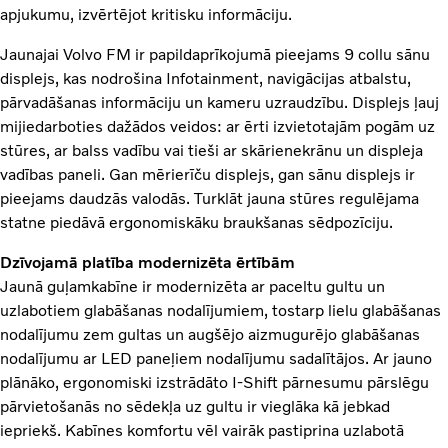
apjukumu, izvērtējot kritisku informāciju.
Jaunajai Volvo FM ir papildaprīkojumā pieejams 9 collu sānu
displejs, kas nodrošina Infotainment, navigācijas atbalstu,
pārvadāšanas informāciju un kameru uzraudzību. Displejs ļauj
mijiedarboties dažādos veidos: ar ērti izvietotajām pogām uz
stūres, ar balss vadību vai tieši ar skārienekrānu un displeja
vadības paneli. Gan mērierīču displejs, gan sānu displejs ir
pieejams daudzās valodās. Turklāt jauna stūres regulējama
statne piedāvā ergonomiskāku braukšanas sēdpozīciju.
Dzīvojamā platība modernizēta ērtībām
Jaunā guļamkabīne ir modernizēta ar paceltu gultu un
uzlabotiem glabāšanas nodalījumiem, tostarp lielu glabāšanas
nodalījumu zem gultas un augšējo aizmugurējo glabāšanas
nodalījumu ar LED paneļiem nodalījumu sadalītājos. Ar jauno
plānāko, ergonomiski izstrādāto I-Shift pārnesumu pārslēgu
pārvietošanās no sēdekļa uz gultu ir vieglāka kā jebkad
iepriekš. Kabīnes komfortu vēl vairāk pastiprina uzlabotā