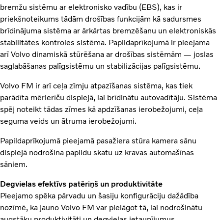
bremžu sistēmu ar elektronisko vadību (EBS), kas ir
priekšnoteikums tādām drošības funkcijām kā sadursmes
brīdinājuma sistēma ar ārkārtas bremzēšanu un elektroniskās
stabilitātes kontroles sistēma. Papildaprīkojumā ir pieejama
arī Volvo dinamiskā stūrēšana ar drošības sistēmām — joslas
saglabāšanas palīgsistēmu un stabilizācijas palīgsistēmu.
Volvo FM ir arī ceļa zīmju atpazīšanas sistēma, kas tiek
parādīta mērierīču displejā, lai brīdinātu autovadītāju. Sistēma
spēj noteikt tādas zīmes kā apdzīšanas ierobežojumi, ceļa
seguma veids un ātruma ierobežojumi.
Papildaprīkojumā pieejamā pasažiera stūra kamera sānu
displejā nodrošina papildu skatu uz kravas automašīnas
sāniem.
Degvielas efektīvs patēriņš un produktivitāte
Pieejamo spēka pārvadu un šasiju konfigurāciju dažādība
nozīmē, ka jauno Volvo FM var pielāgot tā, lai nodrošinātu
augstāku produktivitāti un degvielas ietaupījumus