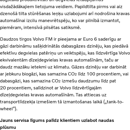
visdažādākajiem lietojuma veidiem. Papildtilta pirms vai aiz
dzenošā tilta stūrēšanas leņķu uzlabojumi arī nodrošina kravas
automašīnai izcilu manevrētspēju, ko var pilnībā izmantot,
piemēram, intensīvā pilsētas satiksmē.
Daudzos tirgos Volvo FM ir pieejama ar Euro 6 saderīgu ar
gāzi darbināmu sašķidrinātās dabasgāzes dzinēju, kas piedāvā
efektīvu degvielas patēriņu un veiktspēju, kas līdzvērtīga Volvo
ekvivalentām dīzeļdegvielas kravas automašīnām, taču ar
daudz mazāku ietekmi uz klimatu. Gāzes dzinēju var darbināt
ar jebkuru biogāzi, kas samazina CO
līdz 100 procentiem, vai
2
dabasgāzi, kas samazina CO
izmešu daudzumu līdz pat
2
20 procentiem, salīdzinot ar Volvo līdzvērtīgajām
dīzeļdegvielas kravas automašīnām. Tas attiecas uz
transportlīdzekļa izmešiem tā izmantošanas laikā („tank-to-
wheel”).
Jauns servisa līgums palīdz klientiem uzlabot naudas
plūsmu