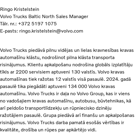
Ringo Kristelstein
Volvo Trucks Baltic North Sales Manager
Tālr. nr.: +372 5197 1075
E-pasts: ringo.kristelstein@volvo.com
Volvo Trucks piedāvā pilnu vidējas un lielas kravnesības kravas
automašīnu klāstu, nodrošinot pilna klāsta transporta
risinājumus. Klientu apkalpošanu nodrošina globāls izplatītāju
tīkls ar 2200 servisiem aptuveni 130 valstīs. Volvo kravas
automašīnas tiek ražotas 12 valstīs visā pasaulē. 2024. gadā
pasaulē tika piegādāti aptuveni 134 000 Volvo kravas
automašīnu. Volvo Trucks ir daļa no Volvo Group, kas ir viens
no vadošajiem kravas automašīnu, autobusu, būvtehnikas, kā
arī peldošo transportlīdzekļu un rūpniecisko dzinēju
ražotājiem pasaulē. Grupa piedāvā arī finanšu un apkalpošanas
risinājumus. Volvo Trucks darba pamatā esošās vērtības ir
kvalitāte, drošība un rūpes par apkārtējo vidi.