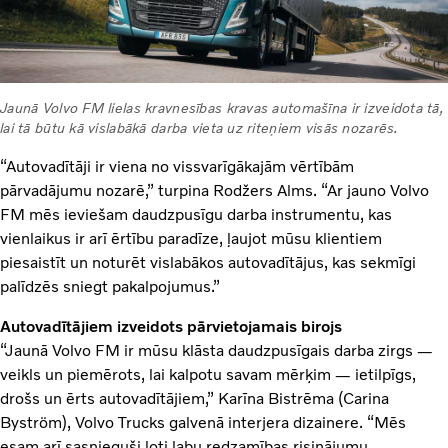
Jaunā Volvo FM lielas kravnesības kravas automašīna ir izveidota tā,
lai tā būtu kā vislabākā darba vieta uz riteņiem visās nozarēs.
“Autovadītāji ir viena no vissvarīgākajām vērtībām
pārvadājumu nozarē,” turpina Rodžers Alms. “Ar jauno Volvo
FM mēs ieviešam daudzpusīgu darba instrumentu, kas
vienlaikus ir arī ērtību paradīze, ļaujot mūsu klientiem
piesaistīt un noturēt vislabākos autovadītājus, kas sekmīgi
palīdzēs sniegt pakalpojumus.”
Autovadītājiem izveidots pārvietojamais birojs
“Jaunā Volvo FM ir mūsu klāsta daudzpusīgais darba zirgs —
veikls un piemērots, lai kalpotu savam mērķim — ietilpīgs,
drošs un ērts autovadītājiem,” Karīna Bistrēma (Carina
Byström), Volvo Trucks galvenā interjera dizainere. “Mēs
esam arī sasnieguši ļoti labu redzamības risinājumu,