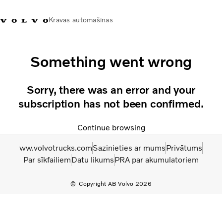
Kravas automašīnas
+371 20293001
Volvo Trucks veikals
Ienākt
Latvija
Something went wrong
Transporta risinājumi
Sorry, there was an error and your
Kravas automašīnas
subscription has not been confirmed.
Pakalpojumi
Tuvākās darbnīcas meklēšana
Continue browsing
Jaunumi
Par mums
ww.volvotrucks.com
Sazinieties ar mums
Privātums
Sazināties ar mums
Par sīkfailiem
Datu likums
PRA par akumulatoriem
Akcijas
Copyright AB Volvo 2026