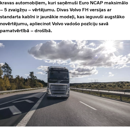
kravas automobiļiem, kuri saņēmuši Euro NCAP maksimālo
– 5 zvaigžņu – vērtējumu. Divas Volvo FH versijas ar
standarta kabīni ir jaunākie modeļi, kas ieguvuši augstāko
novērtējumu, apliecinot Volvo vadošo pozīciju savā
pamatvērtībā – drošībā.