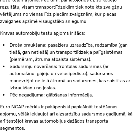
rezultātu, visam transportlīdzeklim tiek noteikts zvaigžņu
vērtējums no vienas līdz piecām zvaigznēm, kur piecas
zvaigznes apzīmē visaugstāko sniegumu.
Kravas automobiļu testu apjoms ir šāds:
Droša braukšana: pasažieru uzraudzība, redzamība (gan
tiešā, gan netiešā) un transportlīdzekļa palīgsistēmas
(piemēram, ātruma atbalsta sistēmas).
Sadursmju novēršana: frontālās sadursmes (ar
automašīnu, gājēju un velosipēdistu), sadursmes
manevrējot nelielā ātrumā un sadursmes, kas saistītas ar
izbraukšanu no joslas.
Pēc negadījuma: glābšanas informācija.
Euro NCAP mērķis ir pakāpeniski paplašināt testēšanas
apjomu, vēlāk iekļaujot arī aizsardzību sadursmes gadījumā, kā
arī testējot kravas automobiļus dažādos transporta
segmentos.