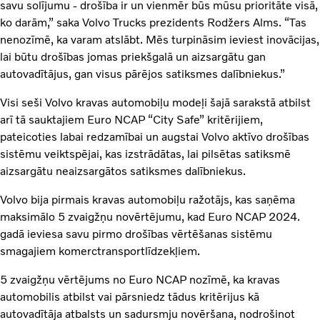
savu solījumu - drošība ir un vienmēr būs mūsu prioritāte visā,
ko darām,” saka Volvo Trucks prezidents Rodžers Alms. “Tas
nenozīmē, ka varam atslābt. Mēs turpināsim ieviest inovācijas,
lai būtu drošības jomas priekšgalā un aizsargātu gan
autovadītājus, gan visus pārējos satiksmes dalībniekus.”
Visi seši Volvo kravas automobiļu modeļi šajā sarakstā atbilst
arī tā sauktajiem Euro NCAP “City Safe” kritērijiem,
pateicoties labai redzamībai un augstai Volvo aktīvo drošības
sistēmu veiktspējai, kas izstrādātas, lai pilsētas satiksmē
aizsargātu neaizsargātos satiksmes dalībniekus.
Volvo bija pirmais kravas automobiļu ražotājs, kas saņēma
maksimālo 5 zvaigžņu novērtējumu, kad Euro NCAP 2024.
gadā ieviesa savu pirmo drošības vērtēšanas sistēmu
smagajiem komerctransportlīdzekļiem.
5 zvaigžņu vērtējums no Euro NCAP nozīmē, ka kravas
automobilis atbilst vai pārsniedz tādus kritērijus kā
autovadītāja atbalsts un sadursmju novēršana, nodrošinot