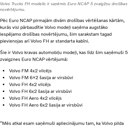
Volvo Trucks FH modelis ir saņēmis Euro NCAP 5 zvaigžņu drošības
novērtējumu.
Pēc Euro NCAP pirmajām divām drošības vērtēšanas kārtām,
kurās visi pārbaudītie Volvo modeļi saņēma augstāko
iespējamo drošības novērtējumu, šim sarakstam tagad
pievienojas arī Volvo FH ar standarta kabīni.
Šie ir Volvo kravas automobiļu modeļi, kas līdz šim saņēmuši 5
zvaigznes Euro NCAP vērtējumā:
Volvo FM 4x2 vilcējs
Volvo FM 6×2 šasija ar virsbūvi
Volvo FH 4x2 vilcējs
Volvo FH 6x2 šasija ar virsbūvi
Volvo FH Aero 4x2 vilcējs
Volvo FH Aero 6x2 šasija ar virsbūvi
“Mēs atkal esam saņēmuši apliecinājumu tam, ka Volvo pilda