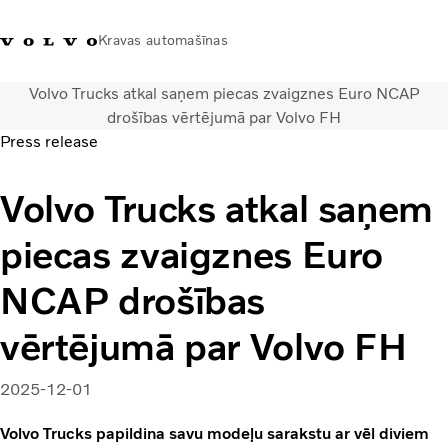
Kravas automašīnas
Volvo Trucks atkal saņem piecas zvaigznes Euro NCAP
+371 20293001
Volvo Trucks veikals
Ienākt
Latvija
drošības vērtējumā par Volvo FH
Press release
Transporta risinājumi
Volvo Trucks atkal saņem
Kravas automašīnas
Pakalpojumi
piecas zvaigznes Euro
Tuvākās darbnīcas meklēšana
Jaunumi
NCAP drošības
Par mums
Sazināties ar mums
vērtējumā par Volvo FH
Akcijas
2025-12-01
Volvo Trucks papildina savu modeļu sarakstu ar vēl diviem