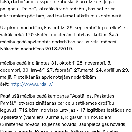
takā, darbošanos eksperimentu klasē un ekskursiju pa
poligonu "Daibe", lai reālajā vidē redzētu, kas notiek ar
atkritumiem pēc tam, kad tos iemet atkritumu konteinerā.
Uz pirmo nodarbību, kas notiks 26. septembrī ir pieteikušies
vairāk nekā 170 skolēni no piecām Latvijas skolām. Šajā
mācību gadā apvienotās nodarbības notiks reizi mēnesī.
Nākamās nodarbības 2018./2019.
mācību gadā ir plānotas 31. oktobrī, 28. novembrī, 5.
decembrī, 30. janvārī, 27. februārī, 27.martā, 24. aprīlī un 29.
maijā. Pieteikšanās apvienotajām nodarbībām
šeit:
http://www.urda.lv/
Pagājušā mācību gadā kampaņas "Apstājies. Paskaties.
Pamāj." ietvaros zināšanas par ceļu satiksmes drošību
ieguvuši 712 bērni no visas Latvijas - 17 izglītības iestādes no
3 pilsētām (Valmiera, Jūrmala, Rīga) un 11 novadiem
(Smiltenes novads, Rūjienas novads, Jaunpiebalgas novads,
Kocēnu novads, Priekuļu novads, Valkas novads, Amatas