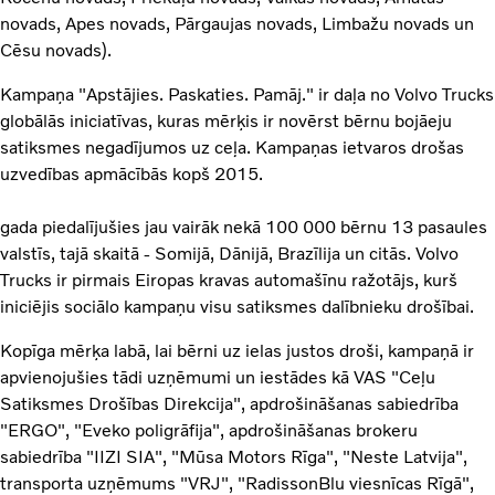
novads, Apes novads, Pārgaujas novads, Limbažu novads un
Cēsu novads).
Kampaņa "Apstājies. Paskaties. Pamāj." ir daļa no Volvo Trucks
globālās iniciatīvas, kuras mērķis ir novērst bērnu bojāeju
satiksmes negadījumos uz ceļa. Kampaņas ietvaros drošas
uzvedības apmācībās kopš 2015.
gada piedalījušies jau vairāk nekā 100 000 bērnu 13 pasaules
valstīs, tajā skaitā - Somijā, Dānijā, Brazīlija un citās. Volvo
Trucks ir pirmais Eiropas kravas automašīnu ražotājs, kurš
iniciējis sociālo kampaņu visu satiksmes dalībnieku drošībai.
Kopīga mērķa labā, lai bērni uz ielas justos droši, kampaņā ir
apvienojušies tādi uzņēmumi un iestādes kā VAS "Ceļu
Satiksmes Drošības Direkcija", apdrošināšanas sabiedrība
"ERGO", "Eveko poligrāfija", apdrošināšanas brokeru
sabiedrība "IIZI SIA", "Mūsa Motors Rīga", "Neste Latvija",
transporta uzņēmums "VRJ", "RadissonBlu viesnīcas Rīgā",