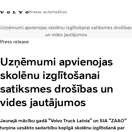
Kravas automašīnas
Uzņēmumi apvienojas skolēnu izglītošanai satiksmes drošības
+371 20293001
Volvo Trucks veikals
Ienākt
Latvija
un vides jautājumos
Press release
Transporta risinājumi
Uzņēmumi apvienojas
Kravas automašīnas
Pakalpojumi
skolēnu izglītošanai
Tuvākās darbnīcas meklēšana
Jaunumi
satiksmes drošības un
Par mums
Sazināties ar mums
vides jautājumos
Akcijas
Jaunajā mācību gadā “Volvo Truck Latvia” un SIA “ZAAO”
turpina uzsākto sadarbību kopīgā skolēnu izglītošanā par