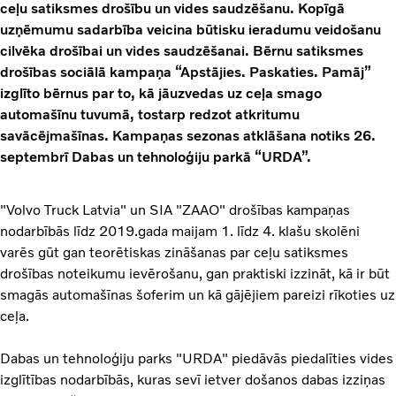
ceļu satiksmes drošību un vides saudzēšanu. Kopīgā
uzņēmumu sadarbība veicina būtisku ieradumu veidošanu
cilvēka drošībai un vides saudzēšanai. Bērnu satiksmes
drošības sociālā kampaņa “Apstājies. Paskaties. Pamāj”
izglīto bērnus par to, kā jāuzvedas uz ceļa smago
automašīnu tuvumā, tostarp redzot atkritumu
savācējmašīnas. Kampaņas sezonas atklāšana notiks 26.
septembrī Dabas un tehnoloģiju parkā “URDA”.
"Volvo Truck Latvia" un SIA "ZAAO" drošības kampaņas
nodarbībās līdz 2019.gada maijam 1. līdz 4. klašu skolēni
varēs gūt gan teorētiskas zināšanas par ceļu satiksmes
drošības noteikumu ievērošanu, gan praktiski izzināt, kā ir būt
smagās automašīnas šoferim un kā gājējiem pareizi rīkoties uz
ceļa.
Dabas un tehnoloģiju parks "URDA" piedāvās piedalīties vides
izglītības nodarbībās, kuras sevī ietver došanos dabas izziņas