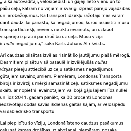
„Tā kā autovadītāji, velosipēdisti un gājēji lieto vienu un to
pašu ceļu, katram no viņiem ir svarīgi izprast pārējo vajadzības
un ierobežojumus. Kā transportlīdzekļu ražotājs mēs varam
darīt daudz, lai panāktu, ka negadījumos, kuros iesaistīti mūsu
transportlīdzekļi, neviens netiktu ievainots, un uzlabot
vispārējo izpratni par drošību uz ceļa. Mūsu vīzija
ir
nulle
negadījumu," saka Karls Johans Almkvists.
Arī daudzas pilsētas izvēlas risināt šo jautājumu plašā mērogā.
Desmitiem pilsētu visā pasaulē ir izvēlējušās
nulles
vīzijas
pieeju attiecībā uz ceļu satiksmes negadījumos
gūtajiem savainojumiem. Piemēram, Londonas Transporta
birojs ir izvirzījis mērķi samazināt ceļu satiksmes negadījumu
skaitu ar nopietni ievainotajiem vai bojā gājušajiem līdz nullei
un līdz 2041. gadam panākt, ka 80 procenti Londonas
iedzīvotāju dodas savās ikdienas gaitās kājām, ar velosipēdu
vai sabiedrisko transportu.
Lai piepildītu šo vīziju, Londonā īsteno daudzus pasākumus
ceļu satiksmes drošības uzlabošanai, piemēram, nosaka