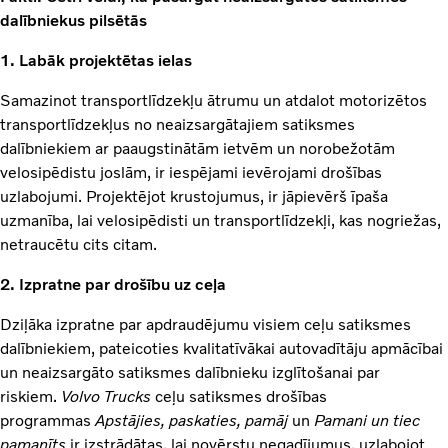
dalībniekus pilsētās
1. Labāk projektētas ielas
Samazinot transportlīdzekļu ātrumu un atdalot motorizētos
transportlīdzekļus no neaizsargātajiem satiksmes
dalībniekiem ar paaugstinātām ietvēm un norobežotām
velosipēdistu joslām, ir iespējami ievērojami drošības
uzlabojumi. Projektējot krustojumus, ir jāpievērš īpaša
uzmanība, lai velosipēdisti un transportlīdzekļi, kas nogriežas,
netraucētu cits citam.
2. Izpratne par drošību uz ceļa
Dziļāka izpratne par apdraudējumu visiem ceļu satiksmes
dalībniekiem, pateicoties kvalitatīvākai autovadītāju apmācībai
un neaizsargāto satiksmes dalībnieku izglītošanai par
riskiem.
Volvo Trucks
ceļu satiksmes drošības
programmas
Apstājies, paskaties, pamāj
un
Pamani un tiec
pamanīts
ir izstrādātas, lai novērstu negadījumus, uzlabojot