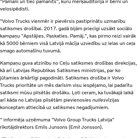
"Pamani un tiec pamanīts", kuru mērķauditorija ir bērni un
velosipēdisti.
"Volvo Trucks vienmēr ir pievērsis pastiprinātu uzmanību
satiksmes drošībai. 2017. gadā bijām priecīgi uzsākt sociālo
kampaņu "Apstājies. Paskaties. Pamāj.", kas pirmo reizi vairāk
kā 5000 bērniem visā Latvijā mācīja uzvedību uz ielas un ceļa
smago automašīnu tuvumā.
Kampaņu guva atzinību no Ceļu satiksmes drošības direkcijas,
kā arī Latvijas Republikas Satiksmes ministrijas, par ko
jūtamies ārkārtīgi pagodināti. Satiksmes drošība ir Volvo
Trucks prioritāte un mēs darīsim visu iespējamo, lai padarītu
satiksmi mūsu pilsētās drošāku. Ļoti ceram, ka tuvākajā laikā
arī kāda no Latvijas pilsētām pievienosies
nulles
vīzijas
konceptam attiecībā uz satiksmes negadījumiem.
" informēja uzņēmuma "Volvo Group Trucks Latvija"
rīkotājdirektors Emils Junsons (Emil Jonsson).