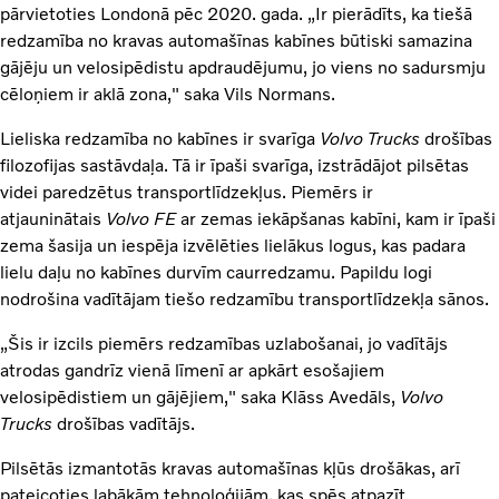
pārvietoties Londonā pēc 2020. gada. „Ir pierādīts, ka tiešā
redzamība no kravas automašīnas kabīnes būtiski samazina
gājēju un velosipēdistu apdraudējumu, jo viens no sadursmju
cēloņiem ir aklā zona," saka Vils Normans.
Lieliska redzamība no kabīnes ir svarīga
Volvo Trucks
drošības
filozofijas sastāvdaļa. Tā ir īpaši svarīga, izstrādājot pilsētas
videi paredzētus transportlīdzekļus. Piemērs ir
atjauninātais
Volvo FE
ar zemas iekāpšanas kabīni, kam ir īpaši
zema šasija un iespēja izvēlēties lielākus logus, kas padara
lielu daļu no kabīnes durvīm caurredzamu. Papildu logi
nodrošina vadītājam tiešo redzamību transportlīdzekļa sānos.
„Šis ir izcils piemērs redzamības uzlabošanai, jo vadītājs
atrodas gandrīz vienā līmenī ar apkārt esošajiem
velosipēdistiem un gājējiem," saka Klāss Avedāls,
Volvo
Trucks
drošības vadītājs.
Pilsētās izmantotās kravas automašīnas kļūs drošākas, arī
pateicoties labākām tehnoloģijām, kas spēs atpazīt