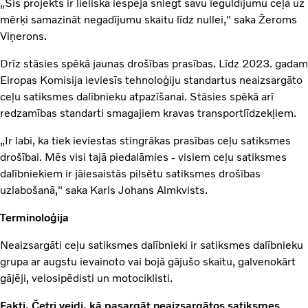
„Šis projekts ir lieliska iespēja sniegt savu ieguldījumu ceļā uz
mērķi samazināt negadījumu skaitu līdz nullei," saka Žeroms
Viņerons.
Drīz stāsies spēkā jaunas drošības prasības. Līdz 2023. gadam
Eiropas Komisija ieviesīs tehnoloģiju standartus neaizsargāto
ceļu satiksmes dalībnieku atpazīšanai. Stāsies spēkā arī
redzamības standarti smagajiem kravas transportlīdzekļiem.
„Ir labi, ka tiek ieviestas stingrākas prasības ceļu satiksmes
drošībai. Mēs visi tajā piedalāmies - visiem ceļu satiksmes
dalībniekiem ir jāiesaistās pilsētu satiksmes drošības
uzlabošanā," saka Karls Johans Almkvists.
Terminoloģija
Neaizsargāti ceļu satiksmes dalībnieki ir satiksmes dalībnieku
grupa ar augstu ievainoto vai bojā gājušo skaitu, galvenokārt
gājēji, velosipēdisti un motociklisti.
Fakti. Četri veidi, kā pasargāt neaizsargātos satiksmes