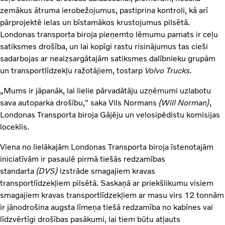
zemākus ātruma ierobežojumus, pastiprina kontroli, kā arī
pārprojektē ielas un bīstamākos krustojumus pilsētā.
Londonas transporta biroja pieņemto lēmumu pamats ir ceļu
satiksmes drošība, un lai kopīgi rastu risinājumus tas cieši
sadarbojas ar neaizsargātajām satiksmes dalībnieku grupām
un transportlīdzekļu ražotājiem, tostarp
Volvo Trucks.
„Mums ir jāpanāk, lai lielie pārvadātāju uzņēmumi uzlabotu
sava autoparka drošību," saka Vils Normans
(Will Norman)
,
Londonas Transporta biroja Gājēju un velosipēdistu komisijas
loceklis.
Viena no lielākajām Londonas Transporta biroja īstenotajām
iniciatīvām ir pasaulē pirmā tiešās redzamības
standarta
(DVS)
izstrāde smagajiem kravas
transportlīdzekļiem pilsētā. Saskaņā ar priekšlikumu visiem
smagajiem kravas transportlīdzekļiem ar masu virs 12 tonnām
ir jānodrošina augsta līmeņa tiešā redzamība no kabīnes vai
līdzvērtīgi drošības pasākumi, lai tiem būtu atļauts