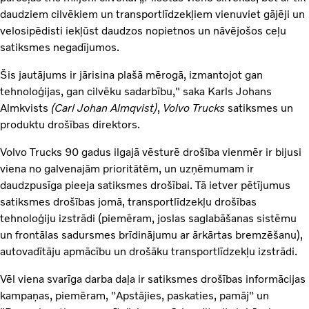
daudziem cilvēkiem un transportlīdzekļiem vienuviet gājēji un
velosipēdisti iekļūst daudzos nopietnos un nāvējošos ceļu
satiksmes negadījumos.
Šis jautājums ir jārisina plašā mērogā, izmantojot gan
tehnoloģijas, gan cilvēku sadarbību," saka Karls Johans
Almkvists
(Carl Johan Almqvist)
,
Volvo Trucks
satiksmes un
produktu drošības direktors.
Volvo Trucks 90 gadus ilgajā vēsturē drošība vienmēr ir bijusi
viena no galvenajām prioritātēm, un uzņēmumam ir
daudzpusīga pieeja satiksmes drošībai. Tā ietver pētījumus
satiksmes drošības jomā, transportlīdzekļu drošības
tehnoloģiju izstrādi (piemēram, joslas saglabāšanas sistēmu
un frontālas sadursmes brīdinājumu ar ārkārtas bremzēšanu),
autovadītāju apmācību un drošāku transportlīdzekļu izstrādi.
Vēl viena svarīga darba daļa ir satiksmes drošības informācijas
kampaņas, piemēram, "Apstājies, paskaties, pamāj" un