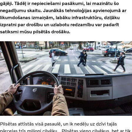
gājēji. Tādēļ ir nepieciešami pasākumi, lai mazinātu šo
negadījumu skaitu. Jaunākās tehnoloģijas apvienojumā ar
likumdošanas izmaiņām, labāku infrastruktūru, dziļāku
izpratni par drošību un uzlabotu redzamību var padarīt
satiksmi mūsu pilsētās drošāku.
Pilsētas attīstās visā pasaulē, un ik nedēļu uz dzīvi tajās
pārceļas trīs miljoni cilvēku. „Pilsētas vieno cilvēkus, bet ar tik