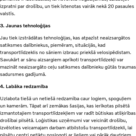
izpratni par drošību, un tiek īstenotas vairāk nekā 20 pasaules
valstīs.
3. Jaunas tehnoloģijas
Jau tiek izstrādātas tehnoloģijas, kas atpazīst neaizsargātos
satiksmes dalībniekus, piemēram, situācijās, kad
transportlīdzeklis no sāniem izbrauc priekšā velosipēdistam.
Savukārt ar sānu aizsargiem aprīkoti transportlīdzekļi var
mazināt neaizsargāto ceļu satiksmes dalībnieku gūtās traumas
sadursmes gadījumā.
4. Labāka redzamība
Uzlabota tiešā un netiešā redzamība caur logiem, spoguļiem
un kamerām. Tāpat arī zemākas šasijas, kas ierīkotas pilsētā
izmantotajiem transportlīdzekļiem var radīt būtiskas atšķirības
drošībai pilsētā. Loģistikas uzņēmumi var veicināt drošību,
izvēloties veicamajam darbam atbilstošu transportlīdzekli, lai
pilsētu centri netiktu noslogoti ar lieliem vai pārāk daudziem