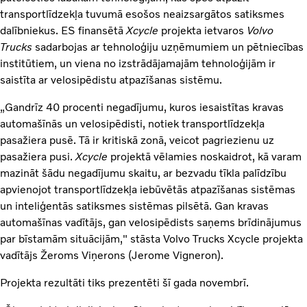
transportlīdzekļa tuvumā esošos neaizsargātos satiksmes
dalībniekus. ES finansētā
Xcycle
projekta ietvaros
Volvo
Trucks
sadarbojas ar tehnoloģiju uzņēmumiem un pētniecības
institūtiem, un viena no izstrādājamajām tehnoloģijām ir
saistīta ar velosipēdistu atpazīšanas sistēmu.
„Gandrīz 40 procenti negadījumu, kuros iesaistītas kravas
automašīnās un velosipēdisti, notiek transportlīdzekļa
pasažiera pusē. Tā ir kritiskā zonā, veicot pagriezienu uz
pasažiera pusi.
Xcycle
projektā vēlamies noskaidrot, kā varam
mazināt šādu negadījumu skaitu, ar bezvadu tīkla palīdzību
apvienojot transportlīdzekļa iebūvētās atpazīšanas sistēmas
un inteliģentās satiksmes sistēmas pilsētā. Gan kravas
automašīnas vadītājs, gan velosipēdists saņems brīdinājumus
par bīstamām situācijām," stāsta Volvo Trucks Xcycle projekta
vadītājs Žeroms Viņerons (Jerome Vigneron).
Projekta rezultāti tiks prezentēti šī gada novembrī.