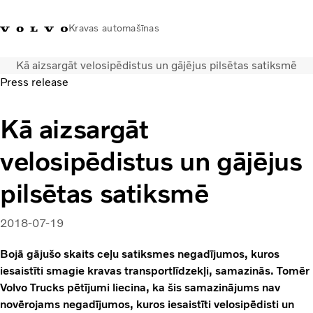
Kravas automašīnas
Kā aizsargāt velosipēdistus un gājējus pilsētas satiksmē
+371 20293001
Volvo Trucks veikals
Ienākt
Latvija
Press release
Transporta risinājumi
Kā aizsargāt
Kravas automašīnas
velosipēdistus un gājējus
Pakalpojumi
Tuvākās darbnīcas meklēšana
pilsētas satiksmē
Jaunumi
Par mums
2018-07-19
Sazināties ar mums
Akcijas
Bojā gājušo skaits ceļu satiksmes negadījumos, kuros
iesaistīti smagie kravas transportlīdzekļi, samazinās. Tomēr
Volvo Trucks pētījumi liecina, ka šis samazinājums nav
novērojams negadījumos, kuros iesaistīti velosipēdisti un