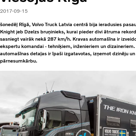
2017-09-15
šonedēļ Rīgā, Volvo Truck Latvia centrā bija ieradusies pasa
Knight jeb Dzelzs bruņinieks, kurai pieder divi ātruma rekor
sasniegt vairāk nekā 287 km/h. Kravas automašīna ir izveido
ekspertu komandai - tehniķiem, inženieriem un dizaineriem. 
automašīnas detaļas ir īpaši izgatavotas, izņemot dzinēju un 
pārnesumkārbu.