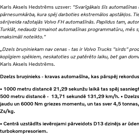
Karls Aksels Hedstrēms uzsver:
"Svarīgākais šīs automašīnas 
pārnesumkārba, kura spēj darboties ekstremālos apstākļos. Ti
sērijveida ražotajās Volvo FH automašīnās. Papildus tam, autom
Turklāt, nedaudz izmainot automašīnas programmatūru, mēs sp
maksimāli noteikto."
„Dzels bruņiniekam nav cenas - tas ir Volvo Trucks "sirds" prod
kopīgiem spēkiem, neskatoties uz patērēto laiku, bet gan domāj
Karls Aksels Hedstrēms.
Dzelzs bruņinieks - kravas automašīna, kas pārspēj rekordu
• 1000 metru distancē 21,29 sekunžu laikā tas spēj sasnieg
500 metru distancē - 13,71 sekundē 131,29 km/h. • Dzelzs b
jaudu un 6000 Nm griezes momentu, un tas sver 4,5 tonnas, t
Zs/kg.
• Centrā uzstādīts ievērojami pārveidots D13 dzinējs ar ūde
turbokompresoriem.