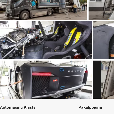
Automašīnu Klāsts
Pakalpojumi