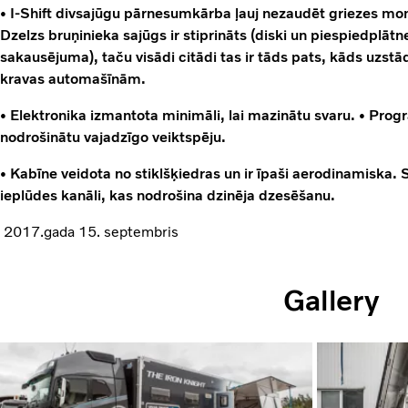
• I-Shift divsajūgu pārnesumkārba ļauj nezaudēt griezes m
Dzelzs bruņinieka sajūgs ir stiprināts (diski un piespiedplāt
sakausējuma), taču visādi citādi tas ir tāds pats, kāds uzstā
kravas automašīnām.
• Elektronika izmantota minimāli, lai mazinātu svaru. • Pro
nodrošinātu vajadzīgo veiktspēju.
• Kabīne veidota no stiklšķiedras un ir īpaši aerodinamiska. S
ieplūdes kanāli, kas nodrošina dzinēja dzesēšanu.
2017.gada 15. septembris
Gallery