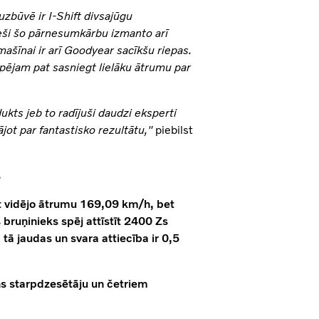
uzbūvē ir I-Shift divsajūgu
eši šo pārnesumkārbu izmanto arī
ašīnai ir arī Goodyear sacīkšu riepas.
ējam pat sasniegt lielāku ātrumu par
ukts jeb to radījuši daudzi eksperti
ot par fantastisko rezultātu,"
piebilst
s
t vidējo ātrumu 169,09 km/h, bet
ruņinieks spēj attīstīt 2400 Zs
ā jaudas un svara attiecība ir 0,5
ns starpdzesētāju un četriem