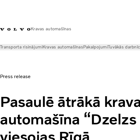
Kravas automašīnas
Transporta risinājumi
Kravas automašīnas
Pakalpojumi
Tuvākās darbnī
Jaunumi
Preses relīzes
Pasaulē ātrākā kravas automašīna “
Press release
Pasaulē ātrākā krav
automašīna “Dzelzs 
viesojas Rīgā