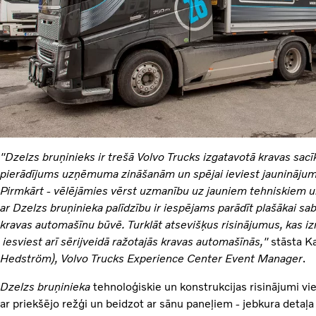
"Dzelzs bruņinieks ir trešā Volvo Trucks izgatavotā kravas sacīk
pierādījums uzņēmuma zināšanām un spējai ieviest jauninājumus
Pirmkārt - vēlējāmies vērst uzmanību uz jauniem tehniskiem un
ar Dzelzs bruņinieka palīdzību ir iespējams parādīt plašākai s
kravas automašīnu būvē. Turklāt atsevišķus risinājumus, kas i
iesviest arī sērijveidā ražotajās kravas automašīnās,"
stāsta K
Hedström), Volvo Trucks Experience Center Event Manager
.
Dzelzs bruņinieka
tehnoloģiskie un konstrukcijas risinājumi vie
ar priekšējo režģi un beidzot ar sānu paneļiem - jebkura detaļa 