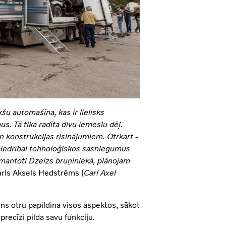
šu automašīna, kas ir lielisks
. Tā tika radīta divu iemeslu dēļ.
 konstrukcijas risinājumiem. Otrkārt -
abiedrībai tehnoloģiskos sasniegumus
zmantoti Dzelzs bruņiniekā, plānojam
arls Aksels Hedstrēms (
Carl Axel
ns otru papildina visos aspektos, sākot
precīzi pilda savu funkciju.