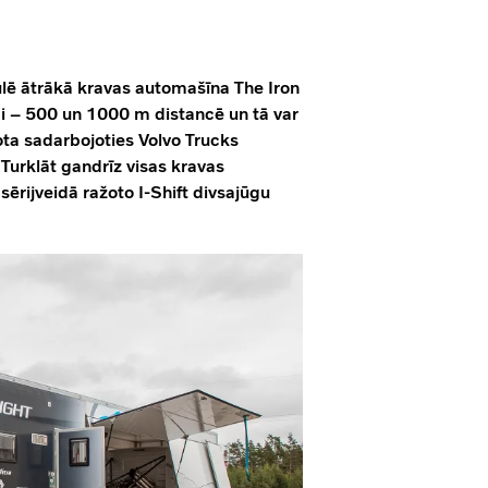
ulē ātrākā kravas automašīna The Iron
di – 500 un 1000 m distancē un tā var
ta sadarbojoties Volvo Trucks
Turklāt gandrīz visas kravas
sērijveidā ražoto I-Shift divsajūgu