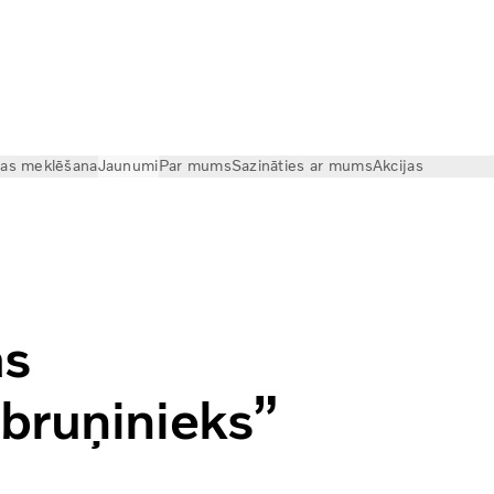
cas meklēšana
Jaunumi
Par mums
Sazināties ar mums
Akcijas
Dzelzs bruņinieks” viesojas Rīgā
as
bruņinieks”