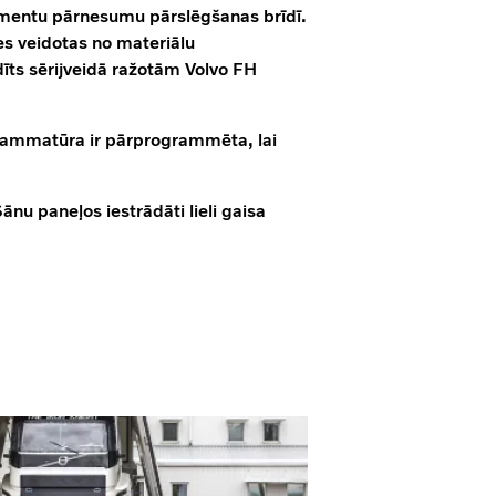
omentu pārnesumu pārslēgšanas brīdī.
nes veidotas no materiālu
dīts sērijveidā ražotām Volvo FH
grammatūra ir pārprogrammēta, lai
ānu paneļos iestrādāti lieli gaisa