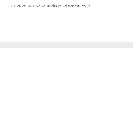
+371 20293001
Volvo Trucks veikals
Ienākt
Latvija