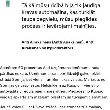
Tā kā mūsu rīcībā bija tik jaudīga
kravas automašīna, kas turklāt
taupa degvielu, mūsu piegādes
process ir ievērojami mainījies.
Anti Airaksinens (Antti Airaksinen), Antti
Airaksinen oy izpilddirektors
Apmēram 90 procentus Anti uzņēmuma ieņēmumu rada
pārtikas nozare. Uzņēmuma transportlīdzekļi galvenokārt
strādā Somijā, bet viens – arī Beniluksa valstīs. Maršruts no
Somijas galvaspilsētas Helsinkiem uz Kuopio ir viens no
autovadītāju regulārajiem maršrutiem. Piegādes no Kuopio
veic uz apkārtējām mazajām pilsētām un tuvējiem ciematiem.
Jaunā Volvo FH ar I-Save strādā ilgas stundas trīs maiņās,