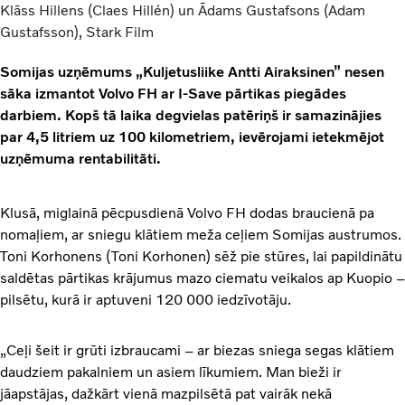
Klāss Hillens (Claes Hillén) un Ādams Gustafsons (Adam
Gustafsson), Stark Film
Somijas uzņēmums „Kuljetusliike Antti Airaksinen” nesen
sāka izmantot Volvo FH ar I-Save pārtikas piegādes
darbiem. Kopš tā laika degvielas patēriņš ir samazinājies
par 4,5 litriem uz 100 kilometriem, ievērojami ietekmējot
uzņēmuma rentabilitāti.
Klusā, miglainā pēcpusdienā Volvo FH dodas braucienā pa
nomaļiem, ar sniegu klātiem meža ceļiem Somijas austrumos.
Toni Korhonens (Toni Korhonen) sēž pie stūres, lai papildinātu
saldētas pārtikas krājumus mazo ciematu veikalos ap Kuopio –
pilsētu, kurā ir aptuveni 120 000 iedzīvotāju.
„Ceļi šeit ir grūti izbraucami – ar biezas sniega segas klātiem
daudziem pakalniem un asiem līkumiem. Man bieži ir
jāapstājas, dažkārt vienā mazpilsētā pat vairāk nekā