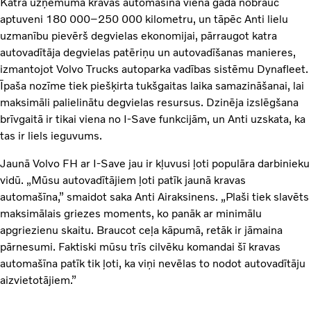
Katra uzņēmuma kravas automašīna vienā gadā nobrauc
aptuveni 180 000–250 000 kilometru, un tāpēc Anti lielu
uzmanību pievērš degvielas ekonomijai, pārraugot katra
autovadītāja degvielas patēriņu un autovadīšanas manieres,
izmantojot Volvo Trucks autoparka vadības sistēmu Dynafleet.
Īpaša nozīme tiek piešķirta tukšgaitas laika samazināšanai, lai
maksimāli palielinātu degvielas resursus. Dzinēja izslēgšana
brīvgaitā ir tikai viena no I-Save funkcijām, un Anti uzskata, ka
tas ir liels ieguvums.
Jaunā Volvo FH ar I-Save jau ir kļuvusi ļoti populāra darbinieku
vidū. „Mūsu autovadītājiem ļoti patīk jaunā kravas
automašīna,” smaidot saka Anti Airaksinens. „Plaši tiek slavēts
maksimālais griezes moments, ko panāk ar minimālu
apgriezienu skaitu. Braucot ceļa kāpumā, retāk ir jāmaina
pārnesumi. Faktiski mūsu trīs cilvēku komandai šī kravas
automašīna patīk tik ļoti, ka viņi nevēlas to nodot autovadītāju
aizvietotājiem.”