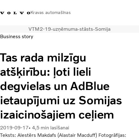
Kravas automašīnas
VTM2-19-uzņēmuma-stāsts-Somija
+371 20293001
Volvo Trucks veikals
Ienākt
Latvija
Business story
Transporta risinājumi
Tas rada milzīgu
Kravas automašīnas
atšķirību: ļoti lieli
Pakalpojumi
Tuvākās darbnīcas meklēšana
degvielas un AdBlue
Jaunumi
Par mums
ietaupījumi uz Somijas
Sazināties ar mums
Akcijas
izaicinošajiem ceļiem
2019-09-17
4,5 min lasīšanai
Teksts: Alestērs Makdafs (Alastair Macduff) Fotogrāfijas: