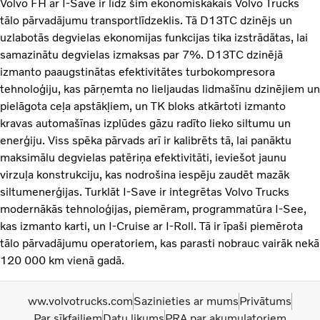
Volvo FH ar I-Save ir līdz šim ekonomiskākais Volvo Trucks
tālo pārvadājumu transportlīdzeklis. Tā D13TC dzinējs un
uzlabotās degvielas ekonomijas funkcijas tika izstrādātas, lai
samazinātu degvielas izmaksas par 7%. D13TC dzinējā
izmanto paaugstinātas efektivitātes turbokompresora
tehnoloģiju, kas pārņemta no lieljaudas lidmašīnu dzinējiem un
pielāgota ceļa apstākļiem, un TK bloks atkārtoti izmanto
kravas automašīnas izplūdes gāzu radīto lieko siltumu un
enerģiju. Viss spēka pārvads arī ir kalibrēts tā, lai panāktu
maksimālu degvielas patēriņa efektivitāti, ieviešot jaunu
virzuļa konstrukciju, kas nodrošina iespēju zaudēt mazāk
siltumenerģijas. Turklāt I-Save ir integrētas Volvo Trucks
modernākās tehnoloģijas, piemēram, programmatūra I-See,
kas izmanto karti, un I-Cruise ar I-Roll. Tā ir īpaši piemērota
tālo pārvadājumu operatoriem, kas parasti nobrauc vairāk nekā
120 000 km vienā gadā.
ww.volvotrucks.com
Sazinieties ar mums
Privātums
Par sīkfailiem
Datu likums
PRA par akumulatoriem