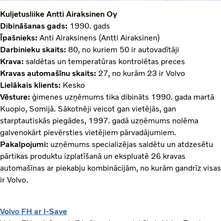
Kuljetusliike Antti Airaksinen Oy
Dibināšanas gads:
1990. gads
Īpašnieks:
Anti Airaksinens (Antti Airaksinen)
Darbinieku skaits:
80, no kuriem 50 ir autovadītāji
Krava:
saldētas un temperatūras kontrolētas preces
Kravas automašīnu skaits:
27, no kurām 23 ir Volvo
Lielākais klients:
Kesko
Vēsture:
ģimenes uzņēmums tika dibināts 1990. gada martā
Kuopio, Somijā. Sākotnēji veicot gan vietējās, gan
starptautiskās piegādes, 1997. gadā uzņēmums nolēma
galvenokārt pievērsties vietējiem pārvadājumiem.
Pakalpojumi:
uzņēmums specializējas saldētu un atdzesētu
pārtikas produktu izplatīšanā un ekspluatē 26 kravas
automašīnas ar piekabju kombinācijām, no kurām gandrīz visas
ir Volvo.
Volvo FH ar I-Save