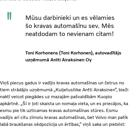
Mūsu darbinieki un es vēlamies
šo kravas automašīnu sev. Mēs
neatdodam to nevienam citam!
Toni Korhonens (Toni Korhonen), autovadītājs
uzņēmumā Antti Airaksinen Oy
Viņš piecus gadus ir vadījis kravas automašīnas un četrus no
tiem strādājis uzņēmumā „Kuljetusliike Antti Airaksinen”, bieži
naktī veicot piegādes uz mazajām pašvaldībām Kuopio
apkārtnē. „Šī ir ļoti skaista un nomaļa vieta, un es priecājos, ka
esmu pie tik uzticamas kravas automašīnas stūres. Esmu
vadījis arī citu zīmolu kravas automašīnas, bet Volvo man patīk
labā braukšanas sēdpozīcija un ērtības,” viņš saka un piebilst: