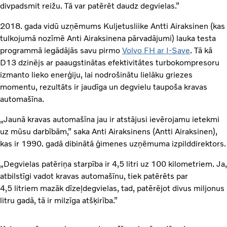
divpadsmit reižu. Tā var patērēt daudz degvielas.”
2018. gada vidū uzņēmums Kuljetusliike Antti Airaksinen (kas
tulkojumā nozīmē Anti Airaksinena pārvadājumi) lauka testa
programmā iegādājās savu pirmo
Volvo FH ar I-Save
. Tā kā
D13 dzinējs ar paaugstinātas efektivitātes turbokompresoru
izmanto lieko enerģiju, lai nodrošinātu lielāku griezes
momentu, rezultāts ir jaudīga un degvielu taupoša kravas
automašīna.
„Jaunā kravas automašīna jau ir atstājusi ievērojamu ietekmi
uz mūsu darbībām,” saka Anti Airaksinens (Antti Airaksinen),
kas ir 1990. gadā dibinātā ģimenes uzņēmuma izpilddirektors.
„Degvielas patēriņa starpība ir 4,5 litri uz 100 kilometriem. Ja,
atbilstīgi vadot kravas automašīnu, tiek patērēts par
4,5 litriem mazāk dīzeļdegvielas, tad, patērējot divus miljonus
litru gadā, tā ir milzīga atšķirība.”