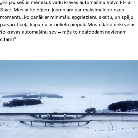
„Es jau sešus mēnešus vadu kravas automašīnu Volvo FH ar I-
Save. Mēs ar kolēģiem jūsmojam par maksimālo griezes
momentu, ko panāk ar minimālu apgriezienu skaitu, un spēju
pārvarēt ceļa kāpumu ar nelielu piepūli. Mūsu darbinieki vēlas
šo kravas automašīnu sev – mēs to neatdodam nevienam
citam!”