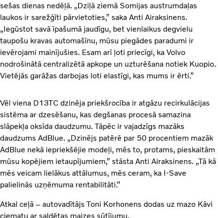
sešas dienas nedēļā. „Dziļā ziemā Somijas austrumdaļas
laukos ir sarežģīti pārvietoties,” saka Anti Airaksinens.
„Iegūstot savā īpašumā jaudīgu, bet vienlaikus degvielu
taupošu kravas automašīnu, mūsu piegādes paradumi ir
ievērojami mainījušies. Esam arī ļoti priecīgi, ka Volvo
nodrošinātā centralizētā apkope un uzturēšana notiek Kuopio.
Vietējās garāžas darbojas loti elastīgi, kas mums ir ērti.”
Vēl viena D13TC dzinēja priekšrocība ir atgāzu recirkulācijas
sistēma ar dzesēšanu, kas degšanas procesā samazina
slāpekļa oksīda daudzumu. Tāpēc ir vajadzīgs mazāks
daudzums AdBlue. „Dzinējs patērē par 50 procentiem mazāk
AdBlue nekā iepriekšējie modeļi, mēs to, protams, pieskaitām
mūsu kopējiem ietaupījumiem,” stāsta Anti Airaksinens. „Tā kā
mēs veicam lielākus attālumus, mēs ceram, ka I-Save
palielinās uzņēmuma rentabilitāti.”
Atkal ceļā – autovadītājs Toni Korhonens dodas uz mazo Kāvi
ciematu ar saldētas maizes sūtījumu.