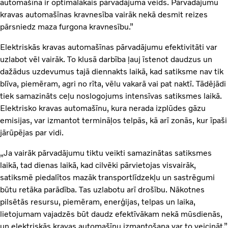
automašīna ir optimālākais pārvadājuma veids. Pārvadājumu
kravas automašīnas kravnesība vairāk nekā desmit reizes
pārsniedz maza furgona kravnesību.”
Elektriskās kravas automašīnas pārvadājumu efektivitāti var
uzlabot vēl vairāk. To klusā darbība ļauj īstenot daudzus un
dažādus uzdevumus tajā diennakts laikā, kad satiksme nav tik
blīva, piemēram, agri no rīta, vēlu vakarā vai pat naktī. Tādējādi
tiek samazināts ceļu noslogojums intensīvas satiksmes laikā.
Elektrisko kravas automašīnu, kura nerada izplūdes gāzu
emisijas, var izmantot termināļos telpās, kā arī zonās, kur īpaši
jārūpējas par vidi.
„Ja vairāk pārvadājumu tiktu veikti samazinātas satiksmes
laikā, tad dienas laikā, kad cilvēki pārvietojas visvairāk,
satiksmē piedalītos mazāk transportlīdzekļu un sastrēgumi
būtu retāka parādība. Tas uzlabotu arī drošību. Nākotnes
pilsētās resursu, piemēram, enerģijas, telpas un laika,
lietojumam vajadzēs būt daudz efektīvākam nekā mūsdienās,
un elektriskās kravas automašīnu izmantošana var to veicināt,”