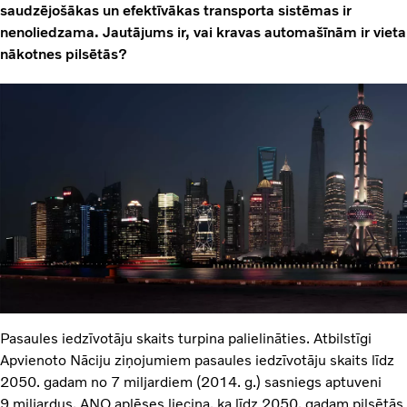
saudzējošākas un efektīvākas transporta sistēmas ir
nenoliedzama. Jautājums ir, vai kravas automašīnām ir vieta
nākotnes pilsētās?
Pasaules iedzīvotāju skaits turpina palielināties. Atbilstīgi
Apvienoto Nāciju ziņojumiem pasaules iedzīvotāju skaits līdz
2050. gadam no 7 miljardiem (2014. g.) sasniegs aptuveni
9 miljardus. ANO aplēses liecina, ka līdz 2050. gadam pilsētās