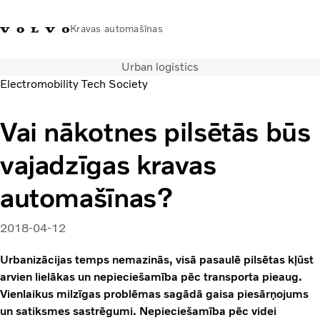
Kravas automašīnas
Urban logistics
+371 20293001
Volvo Trucks veikals
Ienākt
Latvija
Electromobility Tech Society
Transporta risinājumi
Vai nākotnes pilsētās būs
Kravas automašīnas
vajadzīgas kravas
Pakalpojumi
Tuvākās darbnīcas meklēšana
automašīnas?
Jaunumi
Par mums
2018-04-12
Sazināties ar mums
Akcijas
Urbanizācijas temps nemazinās, visā pasaulē pilsētas kļūst
arvien lielākas un nepieciešamība pēc transporta pieaug.
Vienlaikus milzīgas problēmas sagādā gaisa piesārņojums
un satiksmes sastrēgumi. Nepieciešamība pēc videi