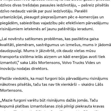
dzīvos divas trešdaļas pasaules iedzīvotāju, – pašreiz pilsētās
dzīvo nedaudz vairāk par pusi iedzīvotāju. Paralēli
urbanizācijai, pieaugot pieprasījumam pēc e-komercijas un
piegādēm, sabiedrības vajadzību pēc efektīviem pārvadājumu
risinājumiem ietekmēs arī jaunu patērētāju ieradumi.
„Lai novērstu satiksmes problēmas, kas pasliktina gaisa
kvalitāti, piemēram, sastrēgumus un izmešus, mums ir jādomā
daudzpusīgi. Mums ir jāizvērtē, cik daudz vietas mūsu
transporta sistēma ielās aizņem un kādi enerģijas avoti tiek
izmantoti,” saka Lāšs Mortensons, Volvo Trucks Vides un
inovāciju nodaļas direktors.
Pastāv viedoklis, ka mazi furgoni būs pārvadājumu risinājums
nākotnes pilsētās, taču tas nav tik vienkārši – skaidro Lāšs
Mortensons.
„Mazie furgoni varētu būt risinājums dažās jomās. Taču
kopumā platības izmantošanas ziņā pilnīgi piekrauta kravas