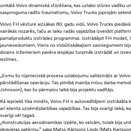
unikālā Volvo dinamiskā stūrēšana, kas uzlabo stūres vadību u
saspringuma radīto traumatismu, Volvo Trucks joprojām sekmē
Volvo FH vēsture aizsākas 80. gadu vidū. Volvo Trucks piedāvā
vairākās nozarēs, taču ar laiku radās vajadzība izveidot platfo
pamatproduktu izstrādes programmai. Izstrādājot FH modeli, 
jaunievedumiem. Viens no visbūtiskākajiem sasniegumiem bija 
dizains inženieriem pavēra iespējas turpmāk izstrādāt un izve
iezīmes.
„Esmu šo rūpnieciskā procesa uzlabojumu salīdzinājis ar Volv
pārstādīšanas operāciju. Tas pilnībā mainīja mūsu darba metod
Johnsson), kas šo pārmaiņu laikā bija projektu vadītājs.
Kā iepriekš tika minēts, Volvo FH ir autovadītājiem izstrādāta
arī klienta uzņēmējdarbības vajadzības. Tas bija svarīgi laikā, kad
svarīgi vēl tagad.
„Konstrukcijas aerodinamikas izpēte, ko veicām, tolaik bija uni
degvielas patēriņu,” saka Matss Kārlsons Linds (Mats Karlsson