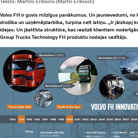
Teksts: Martins Ēriksons (Martin Eriksson)
Volvo FH ir guvis milzīgus panākumus. Un jaunievedumi, no ku
drošība un uzņēmējdarbība, turpina celt latiņu. „Ir jāizkopj k
idejas. Un jāattīsta struktūra, kas realizē klientiem noderīgā
Group Trucks Technology FH produktu nodaļas vadītājs.