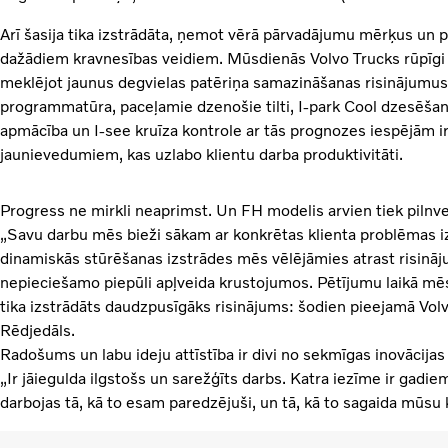
Arī šasija tika izstrādāta, ņemot vērā pārvadājumu mērķus un 
dažādiem kravnesības veidiem. Mūsdienās Volvo Trucks rūpīgi i
meklējot jaunus degvielas patēriņa samazināšanas risinājumus 
programmatūra, paceļamie dzenošie tilti, I-park Cool dzesēša
apmācība un I-see kruīza kontrole ar tās prognozes iespējām ir
jaunievedumiem, kas uzlabo klientu darba produktivitāti.
Progress ne mirkli neaprimst. Un FH modelis arvien tiek pilnve
„Savu darbu mēs bieži sākam ar konkrētas klienta problēmas i
dinamiskās stūrēšanas izstrādes mēs vēlējāmies atrast risinā
nepieciešamo piepūli apļveida krustojumos. Pētījumu laikā mēs
tika izstrādāts daudzpusīgāks risinājums: šodien pieejamā Vol
Rēdjedāls.
Radošums un labu ideju attīstība ir divi no sekmīgas inovācija
„Ir jāiegulda ilgstošs un sarežģīts darbs. Katra iezīme ir gadiem
darbojas tā, kā to esam paredzējuši, un tā, kā to sagaida mūsu k