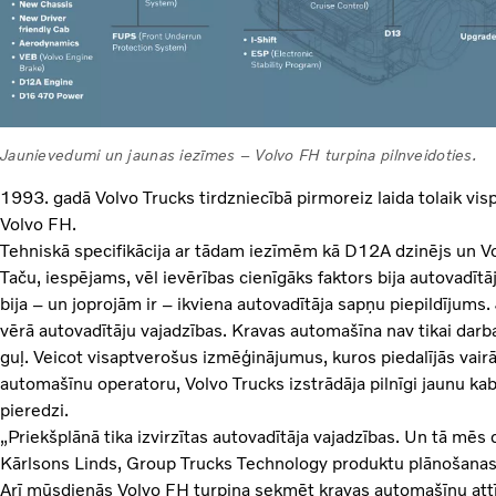
Jaunievedumi un jaunas iezīmes – Volvo FH turpina pilnveidoties.
1993. gadā Volvo Trucks tirdzniecībā pirmoreiz laida tolaik vi
Volvo FH.
Tehniskā specifikācija ar tādam iezīmēm kā D12A dzinējs un Vo
Taču, iespējams, vēl ievērības cienīgāks faktors bija autovadītā
bija – un joprojām ir – ikviena autovadītāja sapņu piepildījums
vērā autovadītāju vajadzības. Kravas automašīna nav tikai darba 
guļ. Veicot visaptverošus izmēģinājumus, kuros piedalījās vai
automašīnu operatoru, Volvo Trucks izstrādāja pilnīgi jaunu kab
pieredzi.
„Priekšplānā tika izvirzītas autovadītāja vajadzības. Un tā mē
Kārlsons Linds, Group Trucks Technology produktu plānošanas 
Arī mūsdienās Volvo FH turpina sekmēt kravas automašīnu attīs