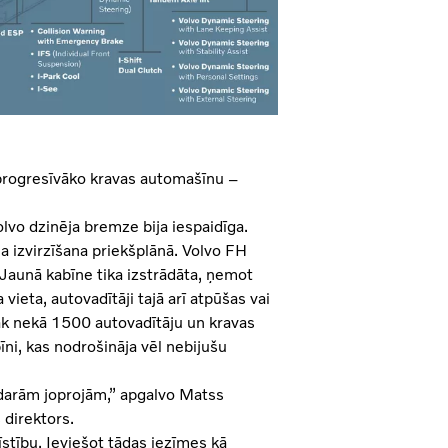
sprogresīvāko kravas automašīnu –
lvo dzinēja bremze bija iespaidīga.
ja izvirzīšana priekšplānā. Volvo FH
. Jaunā kabīne tika izstrādāta, ņemot
vieta, autovadītāji tajā arī atpūšas vai
rāk nekā 1500 autovadītāju un kravas
īni, kas nodrošināja vēl nebijušu
s darām joprojām,” apgalvo Matss
direktors.
tību. Ieviešot tādas iezīmes kā