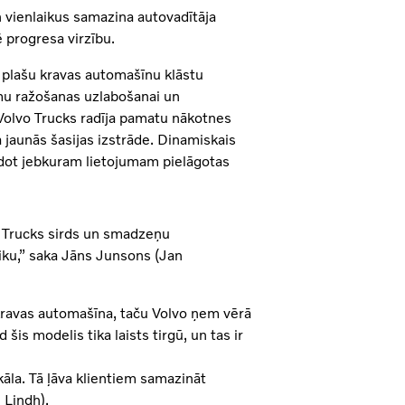
n vienlaikus samazina autovadītāja
 progresa virzību.
 plašu kravas automašīnu klāstu
rmu ražošanas uzlabošanai un
Volvo Trucks radīja pamatu nākotnes
jaunās šasijas izstrāde. Dinamiskais
idot jebkuram lietojumam pielāgotas
o Trucks sirds un smadzeņu
iku,” saka Jāns Junsons (Jan
 kravas automašīna, taču Volvo ņem vērā
 šis modelis tika laists tirgū, un tas ir
kāla. Tā ļāva klientiem samazināt
 Lindh).