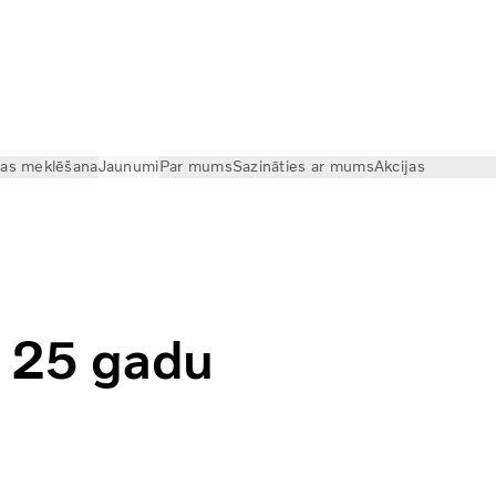
cas meklēšana
Jaunumi
Par mums
Sazināties ar mums
Akcijas
a 25 gadu garumā | Volvo Trucks
a 25 gadu