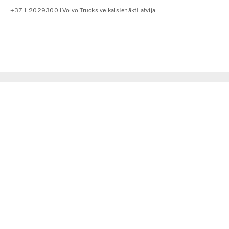
+371 20293001
Volvo Trucks veikals
Ienākt
Latvija