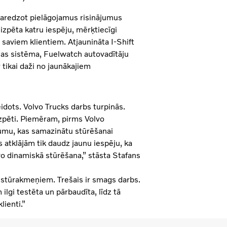
paredzot pielāgojamus risinājumus
zpēta katru iespēju, mērķtiecīgi
saviem klientiem. Atjaunināta I-Shift
nas sistēma, Fuelwatch autovadītāju
 tikai daži no jaunākajiem
idots. Volvo Trucks darbs turpinās.
zpēti. Piemēram, pirms Volvo
jumu, kas samazinātu stūrēšanai
 atklājām tik daudz jaunu iespēju, ka
vo dinamiskā stūrēšana,” stāsta Stafans
s stūrakmeņiem. Trešais ir smags darbs.
 ilgi testēta un pārbaudīta, līdz tā
lienti.”