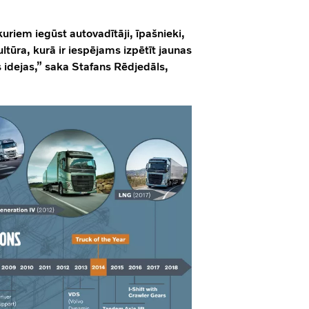
riem iegūst autovadītāji, īpašnieki,
ultūra, kurā ir iespējams izpētīt jaunas
s idejas,” saka Stafans Rēdjedāls,