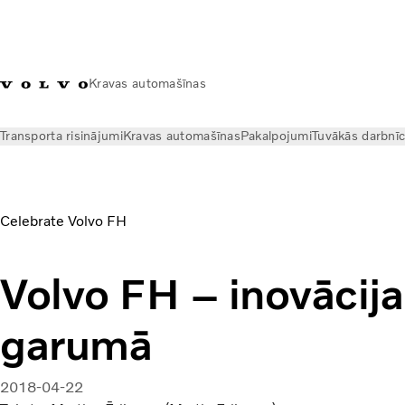
Kravas automašīnas
Transporta risinājumi
Kravas automašīnas
Pakalpojumi
Tuvākās darbnī
Jaunumi
Volvo Trucks Magazine Online
Volvo FH – inovācij
Celebrate Volvo FH
Volvo FH – inovācij
garumā
2018-04-22