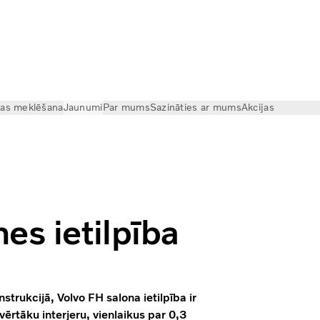
cas meklēšana
Jaunumi
Par mums
Sazināties ar mums
Akcijas
es ietilpība| Globetrotter
es ietilpība
trukcijā, Volvo FH salona ietilpība ir
vērtāku interjeru, vienlaikus par 0,3