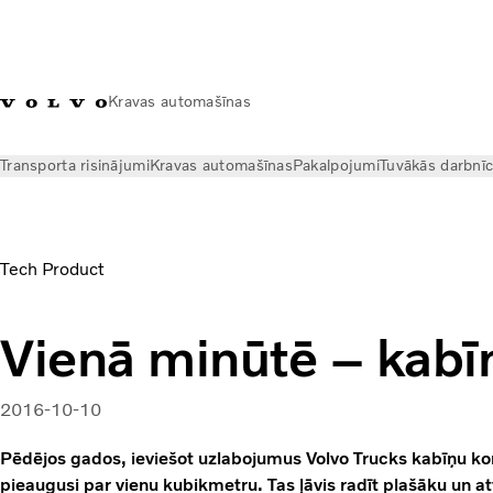
Kravas automašīnas
Transporta risinājumi
Kravas automašīnas
Pakalpojumi
Tuvākās darbnī
Jaunumi
Volvo Trucks Magazine Online
Vienā minūtē – kabīn
Tech Product
Vienā minūtē – kabīn
2016-10-10
Pēdējos gados, ieviešot uzlabojumus Volvo Trucks kabīņu kons
pieaugusi par vienu kubikmetru. Tas ļāvis radīt plašāku un at