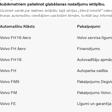
kubikmetriem palielinot glabāšanas nodalījumu ietilpību.
Uzziniet vairāk par kabīnes ietilpību šajā sērijas „Vienā minūtē” videok
kravas automašīnu cienītājiem saistošām tēmām, turklāt ļauj informāc
Automašīnu Klāsts
Pakalpojumi
Volvo FH16 Aero
Volvo servisa līgum
Volvo FH Aero
Finansējums
Volvo FH16
Autovadītāju apmāc
Volvo FH
Autoparka vadība
Volvo FMX
Pakalpojums Degvie
Volvo FM
Pakalpojums Volvo 
Volvo FE
Līgumi un garantija