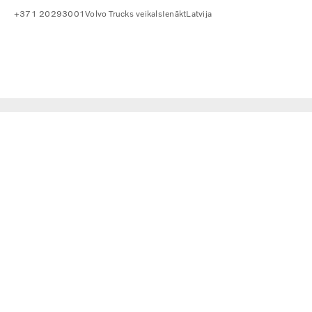
+371 20293001
Volvo Trucks veikals
Ienākt
Latvija