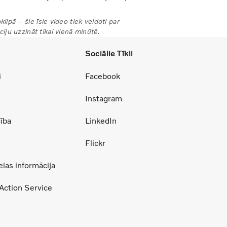
lipā – šie īsie video tiek veidoti par
iju uzzināt tikai vienā minūtē.
Sociālie Tīkli
i
Facebook
Instagram
ība
LinkedIn
Flickr
las informācija
Action Service